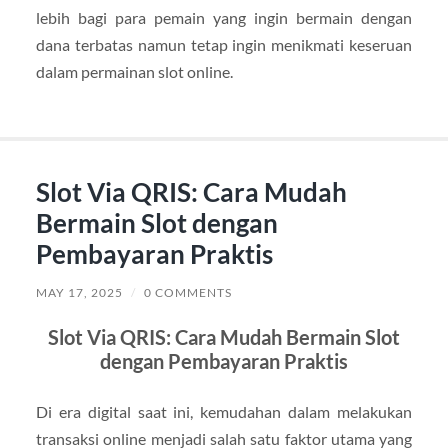
lebih bagi para pemain yang ingin bermain dengan
dana terbatas namun tetap ingin menikmati keseruan
dalam permainan slot online.
Slot Via QRIS: Cara Mudah
Bermain Slot dengan
Pembayaran Praktis
MAY 17, 2025
/
0 COMMENTS
Slot
Via
QRIS:
Cara
Mudah
Bermain
Slot
dengan
Pembayaran
Praktis
Di
era
digital
saat
ini,
kemudahan
dalam
melakukan
transaksi
online
menjadi
salah
satu
faktor
utama
yang