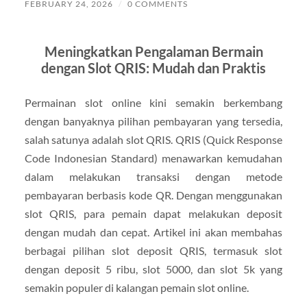
FEBRUARY 24, 2026
/
0 COMMENTS
Meningkatkan Pengalaman Bermain
dengan Slot QRIS: Mudah dan Praktis
Permainan slot online kini semakin berkembang
dengan banyaknya pilihan pembayaran yang tersedia,
salah satunya adalah slot QRIS. QRIS (Quick Response
Code Indonesian Standard) menawarkan kemudahan
dalam melakukan transaksi dengan metode
pembayaran berbasis kode QR. Dengan menggunakan
slot QRIS, para pemain dapat melakukan deposit
dengan mudah dan cepat. Artikel ini akan membahas
berbagai pilihan slot deposit QRIS, termasuk slot
dengan deposit 5 ribu, slot 5000, dan slot 5k yang
semakin populer di kalangan pemain slot online.