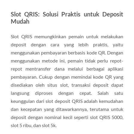
Slot QRIS: Solusi Praktis untuk Deposit
Mudah
Slot QRIS memungkinkan pemain untuk melakukan
deposit dengan cara yang lebih praktis, yaitu
menggunakan pembayaran berbasis kode QR. Dengan
menggunakan metode ini, pemain tidak perlu repot-
repot mentransfer dana melalui berbagai aplikasi
pembayaran. Cukup dengan memindai kode QR yang
disediakan oleh situs slot, transaksi deposit dapat
langsung diproses dengan cepat. Salah satu
keunggulan dari slot deposit QRIS adalah kemudahan
dan kecepatan yang ditawarkannya, terutama untuk
deposit dengan nominal kecil seperti slot QRIS 5000,
slot 5 ribu, dan slot 5k.