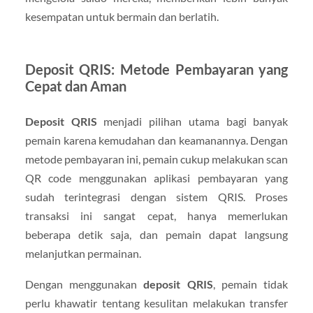
kesempatan
untuk
bermain
dan
berlatih.
Deposit
QRIS:
Metode
Pembayaran
yang
Cepat
dan
Aman
Deposit
QRIS
menjadi
pilihan
utama
bagi
banyak
pemain
karena
kemudahan
dan
keamanannya.
Dengan
metode
pembayaran
ini,
pemain
cukup
melakukan
scan
QR
code
menggunakan
aplikasi
pembayaran
yang
sudah
terintegrasi
dengan
sistem
QRIS.
Proses
transaksi
ini
sangat
cepat,
hanya
memerlukan
beberapa
detik
saja,
dan
pemain
dapat
langsung
melanjutkan
permainan.
Dengan
menggunakan
deposit
QRIS
,
pemain
tidak
perlu
khawatir
tentang
kesulitan
melakukan
transfer