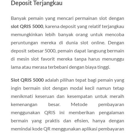
Deposit
Terjangkau
Banyak
pemain
yang
mencari
permainan
slot
dengan
slot
QRIS
5000
,
karena
deposit
yang
relatif
terjangkau
memungkinkan
lebih
banyak
orang
untuk
mencoba
peruntungan
mereka
di
dunia
slot
online.
Dengan
deposit
sebesar
5000,
pemain
dapat
langsung
bermain
di
mesin
slot
favorit
mereka
tanpa
harus
menunggu
lama
atau
merasa
terbebani
dengan
biaya
tinggi.
Slot
QRIS
5000
adalah
pilihan
tepat
bagi
pemain
yang
ingin
bermain
slot
dengan
modal
kecil
namun
tetap
menikmati
keseruan
dan
kesempatan
untuk
meraih
kemenangan
besar.
Metode
pembayaran
menggunakan
QRIS
ini
memberikan
pengalaman
bermain
yang
praktis
dan
efisien,
hanya
dengan
memindai
kode
QR
menggunakan
aplikasi
pembayaran