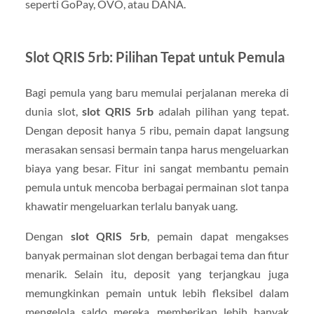
seperti
GoPay,
OVO,
atau
DANA.
Slot
QRIS
5rb:
Pilihan
Tepat
untuk
Pemula
Bagi
pemula
yang
baru
memulai
perjalanan
mereka
di
dunia
slot,
slot
QRIS
5rb
adalah
pilihan
yang
tepat.
Dengan
deposit
hanya
5
ribu,
pemain
dapat
langsung
merasakan
sensasi
bermain
tanpa
harus
mengeluarkan
biaya
yang
besar.
Fitur
ini
sangat
membantu
pemain
pemula
untuk
mencoba
berbagai
permainan
slot
tanpa
khawatir
mengeluarkan
terlalu
banyak
uang.
Dengan
slot
QRIS
5rb
,
pemain
dapat
mengakses
banyak
permainan
slot
dengan
berbagai
tema
dan
fitur
menarik.
Selain
itu,
deposit
yang
terjangkau
juga
memungkinkan
pemain
untuk
lebih
fleksibel
dalam
mengelola
saldo
mereka,
memberikan
lebih
banyak