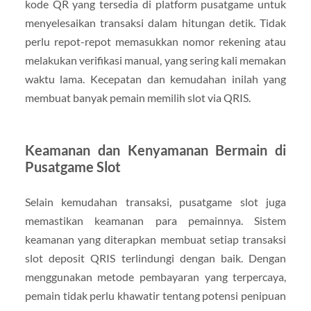
kode QR yang tersedia di platform pusatgame untuk
menyelesaikan transaksi dalam hitungan detik. Tidak
perlu repot-repot memasukkan nomor rekening atau
melakukan verifikasi manual, yang sering kali memakan
waktu lama. Kecepatan dan kemudahan inilah yang
membuat banyak pemain memilih slot via QRIS.
Keamanan dan Kenyamanan Bermain di
Pusatgame Slot
Selain kemudahan transaksi, pusatgame slot juga
memastikan keamanan para pemainnya. Sistem
keamanan yang diterapkan membuat setiap transaksi
slot deposit QRIS terlindungi dengan baik. Dengan
menggunakan metode pembayaran yang terpercaya,
pemain tidak perlu khawatir tentang potensi penipuan