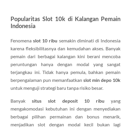
Popularitas Slot 10k di Kalangan Pemain
Indonesia
Fenomena
slot 10 ribu
semakin diminati di Indonesia
karena fleksibilitasnya dan kemudahan akses. Banyak
pemain dari berbagai kalangan kini berani mencoba
peruntungan hanya dengan modal yang sangat
terjangkau ini. Tidak hanya pemula, bahkan pemain
berpengalaman pun memanfaatkan
slot min depo 10k
untuk menguji strategi baru tanpa risiko besar.
Banyak
situs slot deposit 10 ribu
yang
mengakomodasi kebutuhan ini dengan menyediakan
berbagai pilihan permainan dan bonus menarik,
menjadikan slot dengan modal kecil bukan lagi