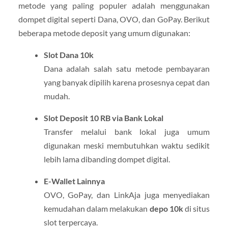
metode yang paling populer adalah menggunakan
dompet digital seperti Dana, OVO, dan GoPay. Berikut
beberapa metode deposit yang umum digunakan:
Slot Dana 10k
Dana adalah salah satu metode pembayaran
yang banyak dipilih karena prosesnya cepat dan
mudah.
Slot Deposit 10 RB via Bank Lokal
Transfer melalui bank lokal juga umum
digunakan meski membutuhkan waktu sedikit
lebih lama dibanding dompet digital.
E-Wallet Lainnya
OVO, GoPay, dan LinkAja juga menyediakan
kemudahan dalam melakukan
depo 10k
di situs
slot terpercaya.