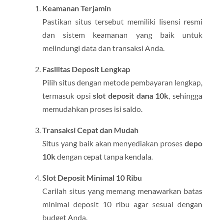
Keamanan Terjamin
Pastikan situs tersebut memiliki lisensi resmi
dan sistem keamanan yang baik untuk
melindungi data dan transaksi Anda.
Fasilitas Deposit Lengkap
Pilih situs dengan metode pembayaran lengkap,
termasuk opsi
slot deposit dana 10k
, sehingga
memudahkan proses isi saldo.
Transaksi Cepat dan Mudah
Situs yang baik akan menyediakan proses
depo
10k
dengan cepat tanpa kendala.
Slot Deposit Minimal 10 Ribu
Carilah situs yang memang menawarkan batas
minimal deposit 10 ribu agar sesuai dengan
budget Anda.