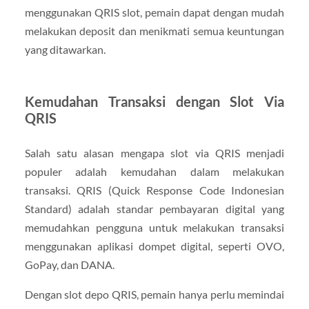
menggunakan QRIS slot, pemain dapat dengan mudah
melakukan deposit dan menikmati semua keuntungan
yang ditawarkan.
Kemudahan Transaksi dengan Slot Via
QRIS
Salah satu alasan mengapa slot via QRIS menjadi
populer adalah kemudahan dalam melakukan
transaksi. QRIS (Quick Response Code Indonesian
Standard) adalah standar pembayaran digital yang
memudahkan pengguna untuk melakukan transaksi
menggunakan aplikasi dompet digital, seperti OVO,
GoPay, dan DANA.
Dengan slot depo QRIS, pemain hanya perlu memindai