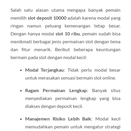
Salah satu alasan utama mengapa banyak pemain
memilih
slot deposit 10000
adalah karena modal yang
ringan namun peluang kemenangan tetap besar.
Dengan hanya modal
slot 10 ribu
, pemain sudah bisa
menikmati berbagai jenis permainan slot dengan tema
dan fitur menarik. Berikut beberapa keuntungan
bermain pada slot dengan modal kecil:
Modal Terjangkau
: Tidak perlu modal besar
untuk merasakan sensasi bermain slot online.
Ragam Permainan Lengkap
: Banyak situs
menyediakan permainan lengkap yang bisa
diakses dengan deposit kecil.
Manajemen Risiko Lebih Baik
: Modal kecil
memudahkan pemain untuk mengatur strategi