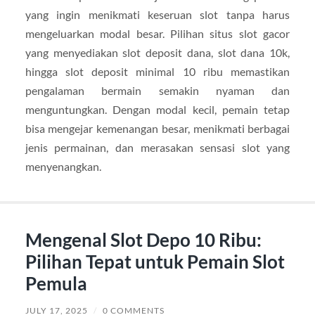
yang ingin menikmati keseruan slot tanpa harus
mengeluarkan modal besar. Pilihan situs slot gacor
yang menyediakan slot deposit dana, slot dana 10k,
hingga slot deposit minimal 10 ribu memastikan
pengalaman bermain semakin nyaman dan
menguntungkan. Dengan modal kecil, pemain tetap
bisa mengejar kemenangan besar, menikmati berbagai
jenis permainan, dan merasakan sensasi slot yang
menyenangkan.
Mengenal Slot Depo 10 Ribu:
Pilihan Tepat untuk Pemain Slot
Pemula
JULY 17, 2025
/
0 COMMENTS