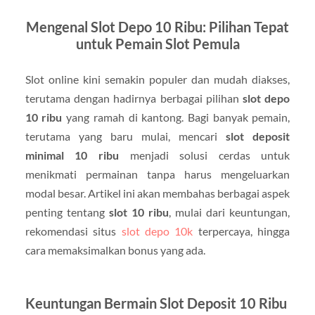
Mengenal Slot Depo 10 Ribu: Pilihan Tepat
untuk Pemain Slot Pemula
Slot online kini semakin populer dan mudah diakses,
terutama dengan hadirnya berbagai pilihan
slot depo
10 ribu
yang ramah di kantong. Bagi banyak pemain,
terutama yang baru mulai, mencari
slot deposit
minimal 10 ribu
menjadi solusi cerdas untuk
menikmati permainan tanpa harus mengeluarkan
modal besar. Artikel ini akan membahas berbagai aspek
penting tentang
slot 10 ribu
, mulai dari keuntungan,
rekomendasi situs
slot depo 10k
terpercaya, hingga
cara memaksimalkan bonus yang ada.
Keuntungan Bermain Slot Deposit 10 Ribu