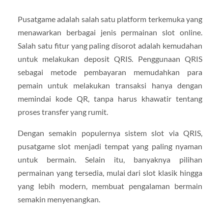
Pusatgame adalah salah satu platform terkemuka yang
menawarkan berbagai jenis permainan slot online.
Salah satu fitur yang paling disorot adalah kemudahan
untuk melakukan deposit QRIS. Penggunaan QRIS
sebagai metode pembayaran memudahkan para
pemain untuk melakukan transaksi hanya dengan
memindai kode QR, tanpa harus khawatir tentang
proses transfer yang rumit.
Dengan semakin populernya sistem slot via QRIS,
pusatgame slot menjadi tempat yang paling nyaman
untuk bermain. Selain itu, banyaknya pilihan
permainan yang tersedia, mulai dari slot klasik hingga
yang lebih modern, membuat pengalaman bermain
semakin menyenangkan.