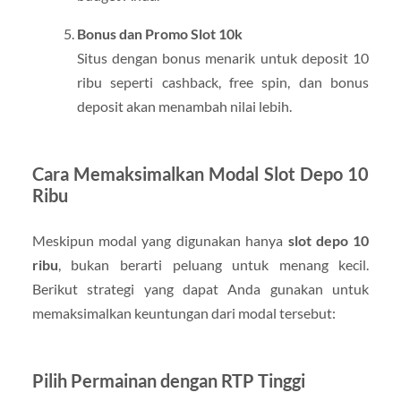
Bonus dan Promo Slot 10k
Situs dengan bonus menarik untuk deposit 10
ribu seperti cashback, free spin, dan bonus
deposit akan menambah nilai lebih.
Cara Memaksimalkan Modal Slot Depo 10
Ribu
Meskipun modal yang digunakan hanya
slot depo 10
ribu
, bukan berarti peluang untuk menang kecil.
Berikut strategi yang dapat Anda gunakan untuk
memaksimalkan keuntungan dari modal tersebut:
Pilih Permainan dengan RTP Tinggi