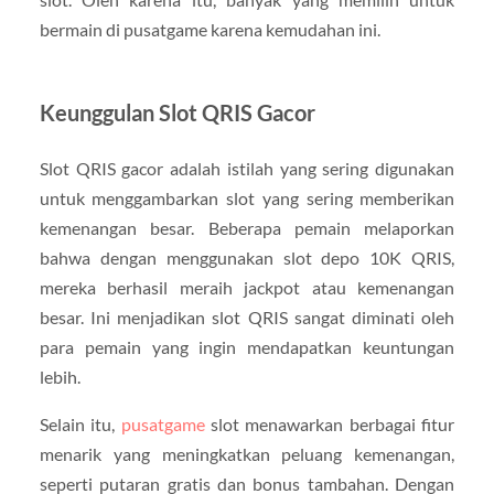
bermain di pusatgame karena kemudahan ini.
Keunggulan Slot QRIS Gacor
Slot QRIS gacor adalah istilah yang sering digunakan
untuk menggambarkan slot yang sering memberikan
kemenangan besar. Beberapa pemain melaporkan
bahwa dengan menggunakan slot depo 10K QRIS,
mereka berhasil meraih jackpot atau kemenangan
besar. Ini menjadikan slot QRIS sangat diminati oleh
para pemain yang ingin mendapatkan keuntungan
lebih.
Selain itu,
pusatgame
slot menawarkan berbagai fitur
menarik yang meningkatkan peluang kemenangan,
seperti putaran gratis dan bonus tambahan. Dengan