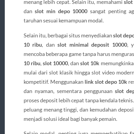
menang lebih cepat. Selain itu, memahami
slot
dan
slot min depo 10000
sangat penting ag
taruhan sesuai kemampuan modal.
Selain itu, berbagai situs menyediakan
slot dep
10 ribu
, dan
slot minimal deposit 10000
, 
mencoba beberapa game tanpa harus menguras 
10 ribu
,
slot 10000
, dan
slot 10k
memungkinkan 
mulai dari slot klasik hingga slot video mode
kompetitif. Menggunakan
link slot depo 10k
re
dan nyaman, sementara penggunaan
slot de
proses deposit lebih cepat tanpa kendala tekni
peluang menang tinggi, dan kemudahan deposit
menjadi solusi ideal bagi banyak pemain.
Selain modal, penting juga memperhatikan f