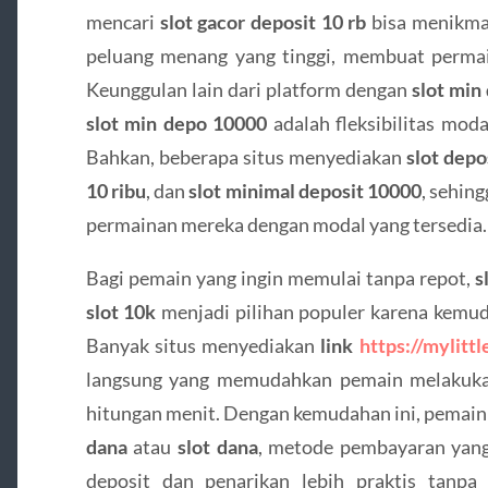
mencari
slot gacor deposit 10 rb
bisa menikmat
peluang menang yang tinggi, membuat perma
Keunggulan lain dari platform dengan
slot min
slot min depo 10000
adalah fleksibilitas mod
Bahkan, beberapa situs menyediakan
slot depo
10 ribu
, dan
slot minimal deposit 10000
, sehin
permainan mereka dengan modal yang tersedia.
Bagi pemain yang ingin memulai tanpa repot,
s
slot 10k
menjadi pilihan populer karena kemud
Banyak situs menyediakan
link
https://mylitt
langsung yang memudahkan pemain melakuka
hitungan menit. Dengan kemudahan ini, pemai
dana
atau
slot dana
, metode pembayaran yang
deposit dan penarikan lebih praktis tanp