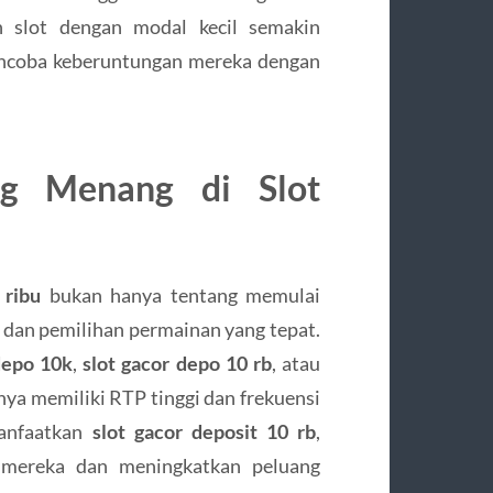
n slot dengan modal kecil semakin
encoba keberuntungan mereka dengan
ng Menang di Slot
 ribu
bukan hanya tentang memulai
gi dan pemilihan permainan yang tepat.
depo 10k
,
slot gacor depo 10 rb
, atau
nya memiliki RTP tinggi dan frekuensi
manfaatkan
slot gacor deposit 10 rb
,
 mereka dan meningkatkan peluang