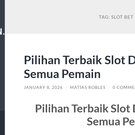
TAG:
SLOT BET
N.COM
Pilihan Terbaik Slot
Semua Pemain
JANUARY 8, 2026
/
MATÍAS ROBLES
/
0 COMME
Pilihan Terbaik Slo
Semua P