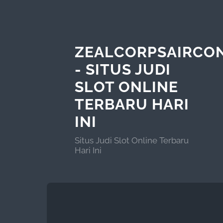
ZEALCORPSAIRCO
- SITUS JUDI
SLOT ONLINE
TERBARU HARI
INI
Situs Judi Slot Online Terbaru
Hari Ini