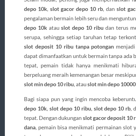
depo 10k
,
slot gacor depo 10 rb
, dan
slot ga
pengalaman bermain lebih seru dan menguntun
depo 10k
atau
slot depo 10 ribu
dan terus m
serupa, sehingga setiap taruhan tetap terko
slot deposit 10 ribu tanpa potongan
menjadi 
dapat dimanfaatkan untuk bermain tanpa ada b
tepat, pemain tidak hanya menikmati hibura
berpeluang meraih kemenangan besar meskip
slot min depo 10 ribu
, atau
slot min depo 10000
Bagi siapa pun yang ingin mencoba keberunt
depo 10k
,
slot depo 10 ribu
,
slot depo 10 rb
, 
tepat. Dengan dukungan
slot gacor deposit 10 
dana
, pemain bisa menikmati permainan slot