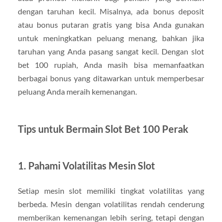
dengan taruhan kecil. Misalnya, ada bonus deposit
atau bonus putaran gratis yang bisa Anda gunakan
untuk meningkatkan peluang menang, bahkan jika
taruhan yang Anda pasang sangat kecil. Dengan slot
bet 100 rupiah, Anda masih bisa memanfaatkan
berbagai bonus yang ditawarkan untuk memperbesar
peluang Anda meraih kemenangan.
Tips untuk Bermain Slot Bet 100 Perak
1. Pahami Volatilitas Mesin Slot
Setiap mesin slot memiliki tingkat volatilitas yang
berbeda. Mesin dengan volatilitas rendah cenderung
memberikan kemenangan lebih sering, tetapi dengan