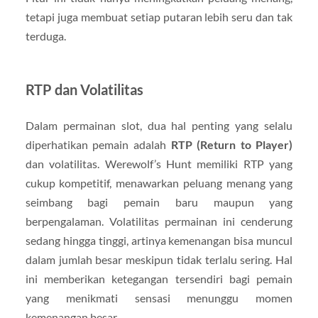
tetapi juga membuat setiap putaran lebih seru dan tak
terduga.
RTP dan Volatilitas
Dalam permainan slot, dua hal penting yang selalu
diperhatikan pemain adalah
RTP (Return to Player)
dan volatilitas. Werewolf’s Hunt memiliki RTP yang
cukup kompetitif, menawarkan peluang menang yang
seimbang bagi pemain baru maupun yang
berpengalaman. Volatilitas permainan ini cenderung
sedang hingga tinggi, artinya kemenangan bisa muncul
dalam jumlah besar meskipun tidak terlalu sering. Hal
ini memberikan ketegangan tersendiri bagi pemain
yang menikmati sensasi menunggu momen
kemenangan besar.