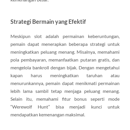
Strategi Bermain yang Efektif
Meskipun slot adalah permainan keberuntungan,
pemain dapat menerapkan beberapa strategi untuk
meningkatkan peluang menang. Misalnya, memahami
pola pembayaran, memanfaatkan putaran gratis, dan
mengelola bankroll dengan bijak. Dengan mengetahui
kapan harus meningkatkan taruhan atau
menurunkannya, pemain dapat menikmati permainan
lebih lama sambil tetap menjaga peluang menang.
Selain itu, memahami fitur bonus seperti mode
“Werewolf Hunt” bisa menjadi kunci untuk
mendapatkan kemenangan maksimal.