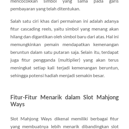
mencocokkan simbol yang sama pada garis
pembayaran yang telah ditentukan.
Salah satu ciri khas dari permainan ini adalah adanya
fitur cascading reels, yaitu simbol yang menang akan
hilang dan digantikan oleh simbol baru dari atas. Hal ini
memungkinkan pemain mendapatkan kemenangan
beruntun dalam satu putaran saja. Selain itu, terdapat
juga fitur pengganda (multiplier) yang akan terus
meningkat setiap kali terjadi kemenangan beruntun,
sehingga potensi hadiah menjadi semakin besar.
Fitur-Fitur Menarik dalam Slot Mahjong
Ways
Slot Mahjong Ways dikenal memiliki berbagai fitur
yang membuatnya lebih menarik dibandingkan slot