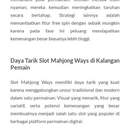
nyaman, mereka kemudian meningkatkan taruhan
secara bertahap. Strategi lainnya adalah
memanfaatkan fitur free spin dengan sebaik mungkin
karena pada fase ini peluang mendapatkan
kemenangan besar biasanya lebih tinggi.
Daya Tarik Slot Mahjong Ways di Kalangan
Pemain
Slot Mahjong Ways memiliki daya tarik yang kuat
karena menggabungkan unsur tradisional dan modern
dalam satu permainan. Visual yang menarik, fitur yang
variatif, serta potensi kemenangan yang besar
membuatnya menjadi salah satu slot yang populer di
berbagai platform permainan digital.