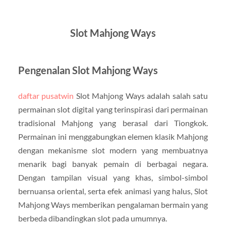
Slot Mahjong Ways
Pengenalan Slot Mahjong Ways
daftar pusatwin
Slot Mahjong Ways adalah salah satu
permainan slot digital yang terinspirasi dari permainan
tradisional Mahjong yang berasal dari Tiongkok.
Permainan ini menggabungkan elemen klasik Mahjong
dengan mekanisme slot modern yang membuatnya
menarik bagi banyak pemain di berbagai negara.
Dengan tampilan visual yang khas, simbol-simbol
bernuansa oriental, serta efek animasi yang halus, Slot
Mahjong Ways memberikan pengalaman bermain yang
berbeda dibandingkan slot pada umumnya.