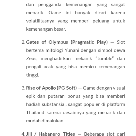
dan pengganda kemenangan yang sangat
menarik. Game ini banyak dicari karena
volatilitasnya yang memberi peluang untuk
kemenangan besar.
Gates of Olympus (Pragmatic Play)
— Slot
bertema mitologi Yunani dengan simbol dewa
Zeus, menghadirkan mekanik “tumble” dan
pengali acak yang bisa memicu kemenangan
tinggi.
Rise of Apollo (PG Soft)
— Game dengan visual
epik dan putaran bonus yang bisa memberi
hadiah substansial, sangat populer di platform
Thailand karena desainnya yang menarik dan
mudah dimainkan.
Jili / Habanero Titles
— Beberapa slot dari