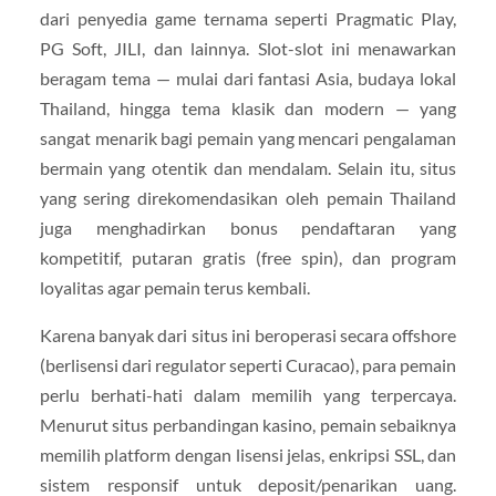
dari penyedia game ternama seperti Pragmatic Play,
PG Soft, JILI, dan lainnya. Slot-slot ini menawarkan
beragam tema — mulai dari fantasi Asia, budaya lokal
Thailand, hingga tema klasik dan modern — yang
sangat menarik bagi pemain yang mencari pengalaman
bermain yang otentik dan mendalam. Selain itu, situs
yang sering direkomendasikan oleh pemain Thailand
juga menghadirkan bonus pendaftaran yang
kompetitif, putaran gratis (free spin), dan program
loyalitas agar pemain terus kembali.
Karena banyak dari situs ini beroperasi secara offshore
(berlisensi dari regulator seperti Curacao), para pemain
perlu berhati-hati dalam memilih yang terpercaya.
Menurut situs perbandingan kasino, pemain sebaiknya
memilih platform dengan lisensi jelas, enkripsi SSL, dan
sistem responsif untuk deposit/penarikan uang.