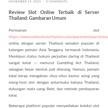
NOVEMBER 19, 2025
/
0 COMMENTS
Review Slot Online Terbaik di Server
Thailand: Gambaran Umum
Permainan slot
https://www.sanfordcourtbyelon.com/apartmentsearchresu
online dengan server Thailand semakin populer di
kalangan pemain Asia Tenggara, termasuk Indonesia.
Meskipun status hukum perjudian daring di Thailand
sangat ketat — menurut Gambling Act Thailand,
sebagian besar bentuk judi dilarang. Namun, pemain
lokal kerap mengakses situs-situs kasino asing yang
meng-host slot dengan antarmuka bahasa Thailand,
dukungan mata uang Baht, dan metode pembayaran
lokal.
Beberapa platform populer menyediakan koleksi slot