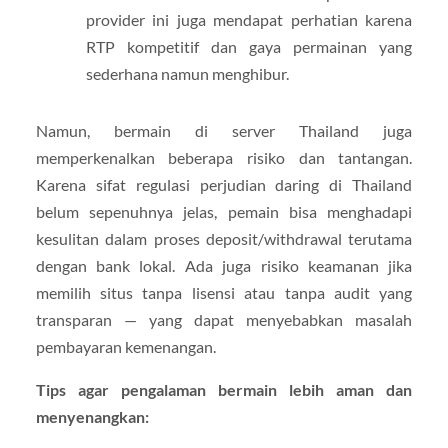
provider ini juga mendapat perhatian karena
RTP kompetitif dan gaya permainan yang
sederhana namun menghibur.
Namun, bermain di server Thailand juga
memperkenalkan beberapa risiko dan tantangan.
Karena sifat regulasi perjudian daring di Thailand
belum sepenuhnya jelas, pemain bisa menghadapi
kesulitan dalam proses deposit/withdrawal terutama
dengan bank lokal. Ada juga risiko keamanan jika
memilih situs tanpa lisensi atau tanpa audit yang
transparan — yang dapat menyebabkan masalah
pembayaran kemenangan.
Tips agar pengalaman bermain lebih aman dan
menyenangkan: