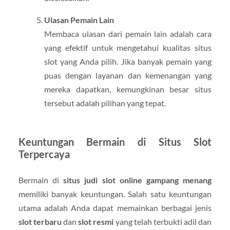
Ulasan Pemain Lain
Membaca ulasan dari pemain lain adalah cara
yang efektif untuk mengetahui kualitas situs
slot yang Anda pilih. Jika banyak pemain yang
puas dengan layanan dan kemenangan yang
mereka dapatkan, kemungkinan besar situs
tersebut adalah pilihan yang tepat.
Keuntungan Bermain di Situs Slot
Terpercaya
Bermain di
situs judi slot online gampang menang
memiliki banyak keuntungan. Salah satu keuntungan
utama adalah Anda dapat memainkan berbagai jenis
slot terbaru
dan
slot resmi
yang telah terbukti adil dan