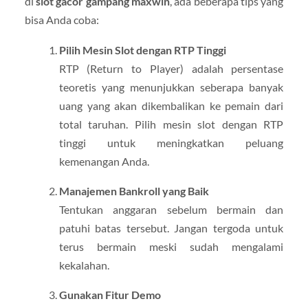
di
slot gacor gampang maxwin
, ada beberapa tips yang
bisa Anda coba:
Pilih Mesin Slot dengan RTP Tinggi
RTP (Return to Player) adalah persentase
teoretis yang menunjukkan seberapa banyak
uang yang akan dikembalikan ke pemain dari
total taruhan. Pilih mesin slot dengan RTP
tinggi untuk meningkatkan peluang
kemenangan Anda.
Manajemen Bankroll yang Baik
Tentukan anggaran sebelum bermain dan
patuhi batas tersebut. Jangan tergoda untuk
terus bermain meski sudah mengalami
kekalahan.
Gunakan Fitur Demo