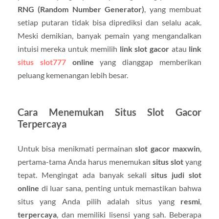
RNG (Random Number Generator)
, yang membuat
setiap putaran tidak bisa diprediksi dan selalu acak.
Meski demikian, banyak pemain yang mengandalkan
intuisi mereka untuk memilih
link slot gacor
atau
link
situs slot777
online
yang dianggap memberikan
peluang kemenangan lebih besar.
Cara Menemukan Situs Slot Gacor
Terpercaya
Untuk bisa menikmati permainan
slot gacor maxwin
,
pertama-tama Anda harus menemukan
situs slot
yang
tepat. Mengingat ada banyak sekali
situs judi slot
online
di luar sana, penting untuk memastikan bahwa
situs yang Anda pilih adalah situs yang
resmi
,
terpercaya
, dan memiliki lisensi yang sah. Beberapa