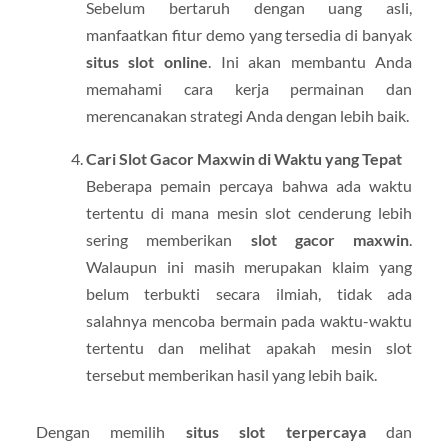
Sebelum bertaruh dengan uang asli,
manfaatkan fitur demo yang tersedia di banyak
situs slot online
. Ini akan membantu Anda
memahami cara kerja permainan dan
merencanakan strategi Anda dengan lebih baik.
Cari Slot Gacor Maxwin di Waktu yang Tepat
Beberapa pemain percaya bahwa ada waktu
tertentu di mana mesin slot cenderung lebih
sering memberikan
slot gacor maxwin
.
Walaupun ini masih merupakan klaim yang
belum terbukti secara ilmiah, tidak ada
salahnya mencoba bermain pada waktu-waktu
tertentu dan melihat apakah mesin slot
tersebut memberikan hasil yang lebih baik.
Dengan memilih
situs slot terpercaya
dan