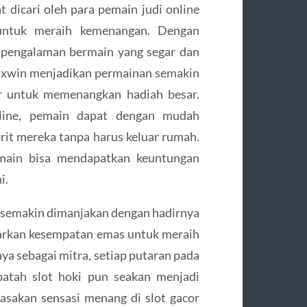
 dicari oleh para pemain judi online
untuk meraih kemenangan. Dengan
 pengalaman bermain yang segar dan
maxwin menjadikan permainan semakin
r untuk memenangkan hadiah besar.
ine, pemain dapat dengan mudah
rit mereka tanpa harus keluar rumah.
main bisa mendapatkan keuntungan
i.
ini semakin dimanjakan dengan hadirnya
arkan kesempatan emas untuk meraih
ya sebagai mitra, setiap putaran pada
epatah slot hoki pun seakan menjadi
asakan sensasi menang di slot gacor