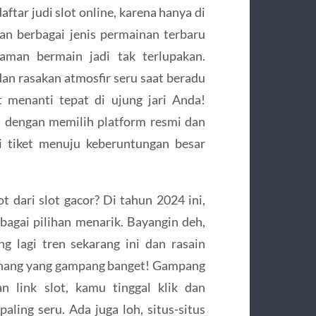
ftar judi slot online, karena hanya di
an berbagai jenis permainan terbaru
man bermain jadi tak terlupakan.
dan rasakan atmosfir seru saat beradu
 menanti tepat di ujung jari Anda!
 dengan memilih platform resmi dan
i tiket menuju keberuntungan besar
t dari slot gacor? Di tahun 2024 ini,
bagai pilihan menarik. Bayangin deh,
ng lagi tren sekarang ini dan rasain
menang yang gampang banget! Gampang
n link slot, kamu tinggal klik dan
ling seru. Ada juga loh, situs-situs