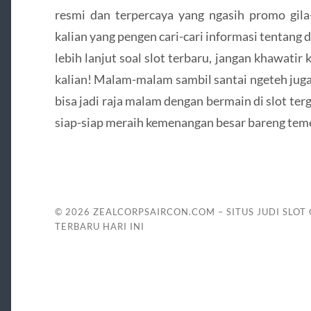
resmi dan terpercaya yang ngasih promo gila
kalian yang pengen cari-cari informasi tentang 
lebih lanjut soal slot terbaru, jangan khawatir 
kalian! Malam-malam sambil santai ngeteh juga a
bisa jadi raja malam dengan bermain di slot terg
siap-siap meraih kemenangan besar bareng te
© 2026
ZEALCORPSAIRCON.COM – SITUS JUDI SLOT
TERBARU HARI INI