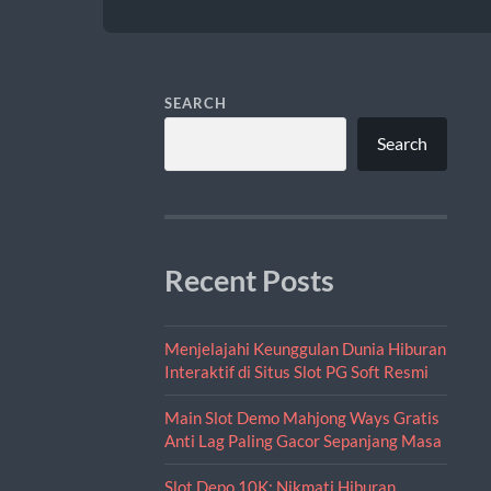
SEARCH
Search
Recent Posts
Menjelajahi Keunggulan Dunia Hiburan
Interaktif di Situs Slot PG Soft Resmi
Main Slot Demo Mahjong Ways Gratis
Anti Lag Paling Gacor Sepanjang Masa
Slot Depo 10K: Nikmati Hiburan