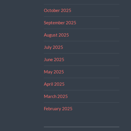
October 2025
September 2025
August 2025
July 2025
June 2025
May 2025
April 2025
March 2025
February 2025