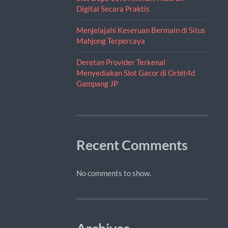
Digital Secara Praktis
Menjelajahi Keseruan Bermain di Situs
Mahjong Terpercaya
Deretan Provider Terkenal
Menyediakan Slot Gacor di Orbit4d
Gampang JP
Recent Comments
No comments to show.