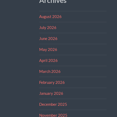
Archives
August 2026
July 2026
June 2026
May 2026
April 2026
March 2026
February 2026
January 2026
December 2025
November 2025