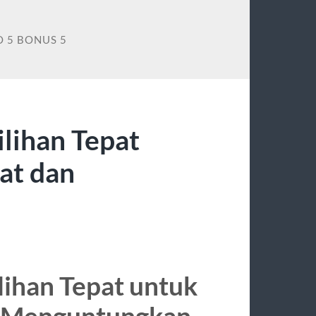
O 5 BONUS 5
ilihan Tepat
at dan
ilihan Tepat untuk
n Menguntungkan