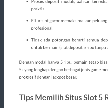
Proses deposit mudah, bahkan tersedia
praktis.
Fitur slot gacor memaksimalkan peluan
profesional.
Tidak ada potongan berarti semua depo
untuk bermain (slot deposit 5 ribu tanpa 
Dengan modal hanya 5 ribu, pemain tetap bis
5k yang lengkap dengan berbagai jenis game menar
progresif dengan jackpot besar.
Tips Memilih Situs Slot 5