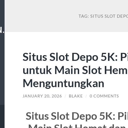
TAG:
SITUS SLOT DEP
N.COM
Situs Slot Depo 5K: P
untuk Main Slot Hem
Menguntungkan
JANUARY 20, 2026
/
BLAKE
/
0 COMMENTS
Situs Slot Depo 5K: P
Main Slot Hemat da