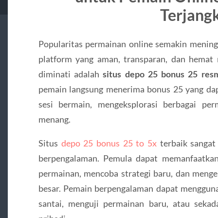
Terjang
Popularitas permainan online semakin mening
platform yang aman, transparan, dan hemat 
diminati adalah
situs depo 25 bonus 25 res
pemain langsung menerima bonus 25 yang da
sesi bermain, mengeksplorasi berbagai pe
menang.
Situs
depo 25 bonus 25 to 5x
terbaik sangat
berpengalaman. Pemula dapat memanfaatkan
permainan, mencoba strategi baru, dan mengena
besar. Pemain berpengalaman dapat menggun
santai, menguji permainan baru, atau sek