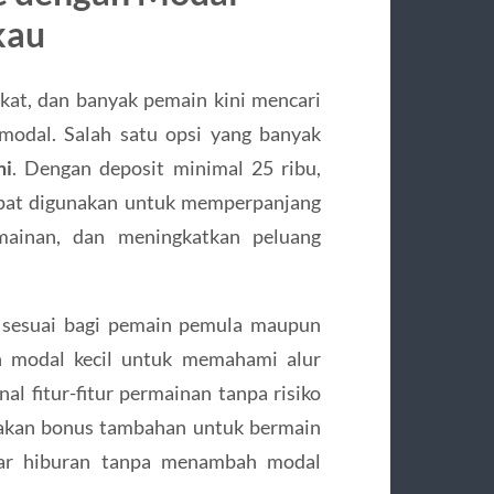
kau
kat, dan banyak pemain kini mencari
modal. Salah satu opsi yang banyak
mi
. Dengan deposit minimal 25 ribu,
pat digunakan untuk memperpanjang
rmainan, dan meningkatkan peluang
 sesuai bagi pemain pemula maupun
 modal kecil untuk memahami alur
l fitur-fitur permainan tanpa risiko
akan bonus tambahan untuk bermain
adar hiburan tanpa menambah modal