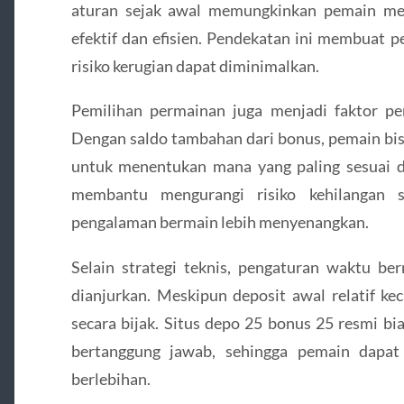
aturan sejak awal memungkinkan pemain men
efektif dan efisien. Pendekatan ini membuat 
risiko kerugian dapat diminimalkan.
Pemilihan permainan juga menjadi faktor p
Dengan saldo tambahan dari bonus, pemain bi
untuk menentukan mana yang paling sesuai de
membantu mengurangi risiko kehilangan 
pengalaman bermain lebih menyenangkan.
Selain strategi teknis, pengaturan waktu be
dianjurkan. Meskipun deposit awal relatif ke
secara bijak. Situs depo 25 bonus 25 resmi 
bertanggung jawab, sehingga pemain dapat
berlebihan.