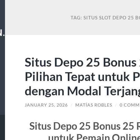
TAG:
SITUS SLOT DEPO 25 B
N.COM
Situs Depo 25 Bonus
Pilihan Tepat untuk 
dengan Modal Terjan
JANUARY 25, 2026
/
MATÍAS ROBLES
/
0 COMM
Situs Depo 25 Bonus 25 R
untuk Pemain Onlin