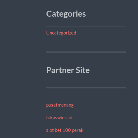
Categories
Uncategorized
Partner Site
pusatmenang
fokuswin slot
slot bet 100 perak