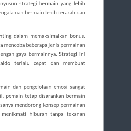
yusun strategi bermain yang lebih
pengalaman bermain lebih terarah dan
enting dalam memaksimalkan bonus.
sa mencoba beberapa jenis permainan
ngan gaya bermainnya. Strategi ini
saldo terlalu cepat dan membuat
rmain dan pengelolaan emosi sangat
cil, pemain tetap disarankan bermain
biasanya mendorong konsep permainan
 menikmati hiburan tanpa tekanan