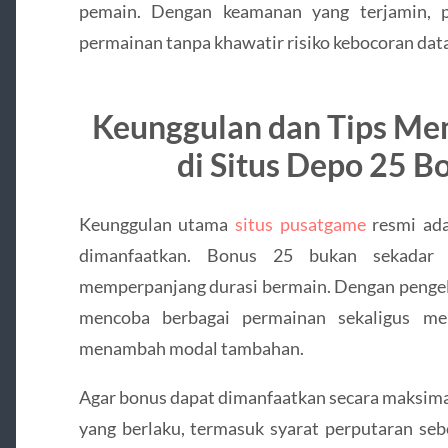
pemain. Dengan keamanan yang terjamin, p
permainan tanpa khawatir risiko kebocoran data
Keunggulan dan Tips M
di Situs Depo 25 B
Keunggulan utama
situs pusatgame
resmi ada
dimanfaatkan. Bonus 25 bukan sekadar p
memperpanjang durasi bermain. Dengan pengelo
mencoba berbagai permainan sekaligus me
menambah modal tambahan.
Agar bonus dapat dimanfaatkan secara maksim
yang berlaku, termasuk syarat perputaran seb