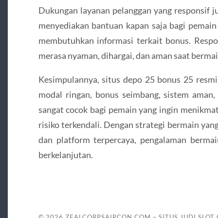
Dukungan layanan pelanggan yang responsif ju
menyediakan bantuan kapan saja bagi pemain 
membutuhkan informasi terkait bonus. Resp
merasa nyaman, dihargai, dan aman saat bermai
Kesimpulannya, situs depo 25 bonus 25 resmi
modal ringan, bonus seimbang, sistem aman, 
sangat cocok bagi pemain yang ingin menikma
risiko terkendali. Dengan strategi bermain yan
dan platform terpercaya, pengalaman berma
berkelanjutan.
© 2026
ZEALCORPSAIRCON.COM – SITUS JUDI SLOT