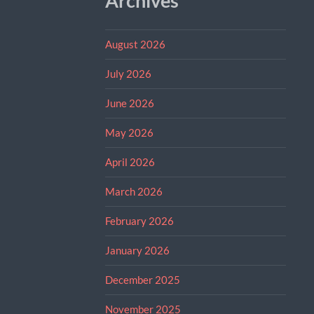
Archives
August 2026
July 2026
June 2026
May 2026
April 2026
March 2026
February 2026
January 2026
December 2025
November 2025