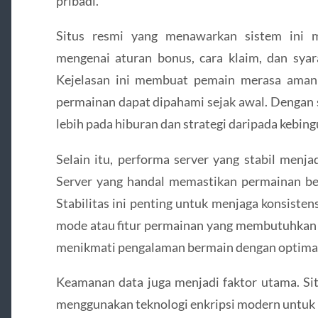
pribadi.
Situs resmi yang menawarkan sistem ini m
mengenai aturan bonus, cara klaim, dan syara
Kejelasan ini membuat pemain merasa aman
permainan dapat dipahami sejak awal. Dengan s
lebih pada hiburan dan strategi daripada kebin
Selain itu, performa server yang stabil menja
Server yang handal memastikan permainan ber
Stabilitas ini penting untuk menjaga konsiste
mode atau fitur permainan yang membutuhkan k
menikmati pengalaman bermain dengan optima
Keamanan data juga menjadi faktor utama. Si
menggunakan teknologi enkripsi modern untuk m