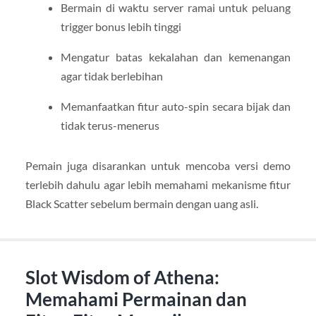
Bermain di waktu server ramai untuk peluang
trigger bonus lebih tinggi
Mengatur batas kekalahan dan kemenangan
agar tidak berlebihan
Memanfaatkan fitur auto-spin secara bijak dan
tidak terus-menerus
Pemain juga disarankan untuk mencoba versi demo
terlebih dahulu agar lebih memahami mekanisme fitur
Black Scatter sebelum bermain dengan uang asli.
Slot Wisdom of Athena:
Memahami Permainan dan