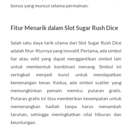
bonus yang muncul selama permainan.
Fitur Menarik dalam Slot Sugar Rush Dice
Salah satu daya tarik utama dari Slot Sugar Rush Dice
adalah fitur-fiturnya yang inovatif. Pertama, ada simbol
liar atau wild yang dapat menggantikan simbol lain
untuk membentuk kombinasi menang. Simbol ini
seringkali menjadi kunci untuk mendapatkan
kemenangan besar. Kedua, ada simbol scatter yang
memungkinkan pemain memicu putaran gratis.
Putaran gratis ini bisa memberikan kesempatan untuk
memenangkan hadiah tanpa harus menambah
taruhan, sehingga meningkatkan nilai hiburan dan
keuntungan.