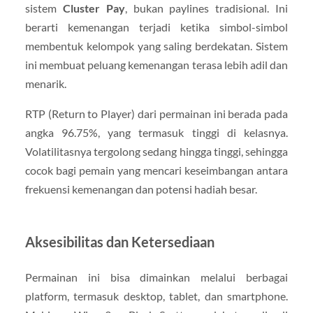
sistem
Cluster Pay
, bukan paylines tradisional. Ini
berarti kemenangan terjadi ketika simbol-simbol
membentuk kelompok yang saling berdekatan. Sistem
ini membuat peluang kemenangan terasa lebih adil dan
menarik.
RTP (Return to Player) dari permainan ini berada pada
angka 96.75%, yang termasuk tinggi di kelasnya.
Volatilitasnya tergolong sedang hingga tinggi, sehingga
cocok bagi pemain yang mencari keseimbangan antara
frekuensi kemenangan dan potensi hadiah besar.
Aksesibilitas dan Ketersediaan
Permainan ini bisa dimainkan melalui berbagai
platform, termasuk desktop, tablet, dan smartphone.