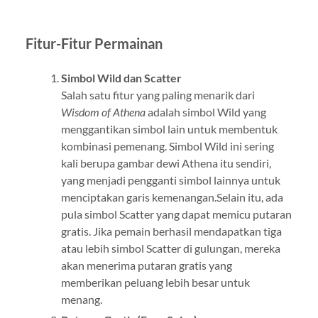
Fitur-Fitur Permainan
Simbol Wild dan Scatter
Salah satu fitur yang paling menarik dari
Wisdom of Athena
adalah simbol Wild yang
menggantikan simbol lain untuk membentuk
kombinasi pemenang. Simbol Wild ini sering
kali berupa gambar dewi Athena itu sendiri,
yang menjadi pengganti simbol lainnya untuk
menciptakan garis kemenangan.Selain itu, ada
pula simbol Scatter yang dapat memicu putaran
gratis. Jika pemain berhasil mendapatkan tiga
atau lebih simbol Scatter di gulungan, mereka
akan menerima putaran gratis yang
memberikan peluang lebih besar untuk
menang.