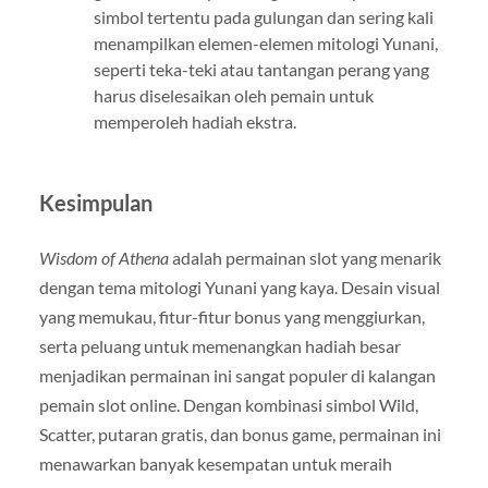
simbol tertentu pada gulungan dan sering kali
menampilkan elemen-elemen mitologi Yunani,
seperti teka-teki atau tantangan perang yang
harus diselesaikan oleh pemain untuk
memperoleh hadiah ekstra.
Kesimpulan
Wisdom of Athena
adalah permainan slot yang menarik
dengan tema mitologi Yunani yang kaya. Desain visual
yang memukau, fitur-fitur bonus yang menggiurkan,
serta peluang untuk memenangkan hadiah besar
menjadikan permainan ini sangat populer di kalangan
pemain slot online. Dengan kombinasi simbol Wild,
Scatter, putaran gratis, dan bonus game, permainan ini
menawarkan banyak kesempatan untuk meraih