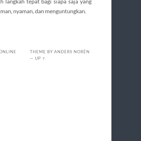
h langkah tepat bagi siapa saja yang
 aman, nyaman, dan menguntungkan.
 ONLINE
THEME BY
ANDERS NORÉN
—
UP ↑