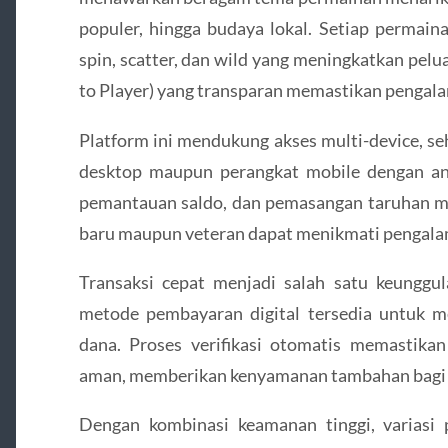
populer, hingga budaya lokal. Setiap permaina
spin, scatter, dan wild yang meningkatkan pe
to Player) yang transparan memastikan pengala
Platform ini mendukung akses multi-device, s
desktop maupun perangkat mobile dengan an
pemantauan saldo, dan pemasangan taruhan me
baru maupun veteran dapat menikmati pengala
Transaksi cepat menjadi salah satu keunggul
metode pembayaran digital tersedia untuk 
dana. Proses verifikasi otomatis memastikan
aman, memberikan kenyamanan tambahan bagi 
Dengan kombinasi keamanan tinggi, variasi