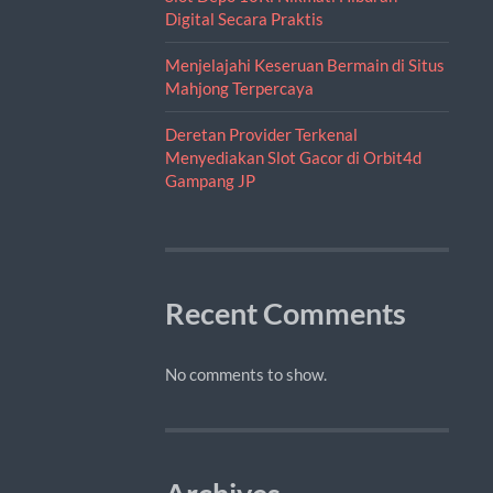
Digital Secara Praktis
Menjelajahi Keseruan Bermain di Situs
Mahjong Terpercaya
Deretan Provider Terkenal
Menyediakan Slot Gacor di Orbit4d
Gampang JP
Recent Comments
No comments to show.