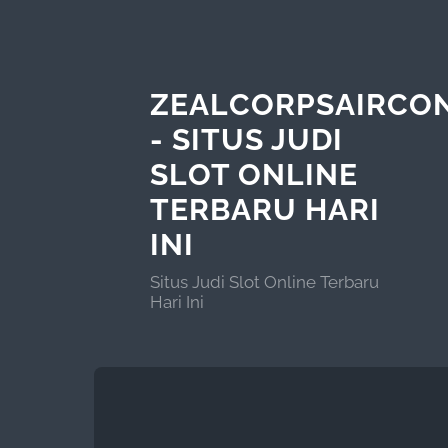
ZEALCORPSAIRCO
- SITUS JUDI
SLOT ONLINE
TERBARU HARI
INI
Situs Judi Slot Online Terbaru
Hari Ini