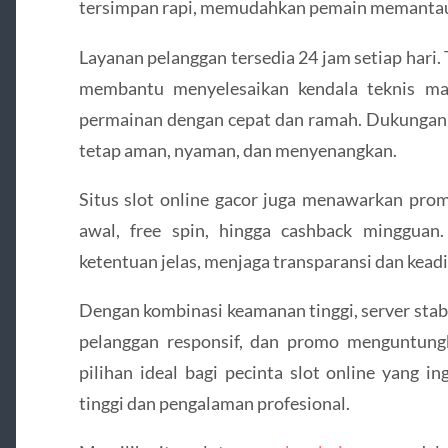
tersimpan rapi, memudahkan pemain memantau 
Layanan pelanggan tersedia 24 jam setiap hari.
membantu menyelesaikan kendala teknis ma
permainan dengan cepat dan ramah. Dukungan
tetap aman, nyaman, dan menyenangkan.
Situs slot online gacor juga menawarkan prom
awal, free spin, hingga cashback mingguan
ketentuan jelas, menjaga transparansi dan keadi
Dengan kombinasi keamanan tinggi, server stabi
pelanggan responsif, dan promo menguntungka
pilihan ideal bagi pecinta slot online yang 
tinggi dan pengalaman profesional.