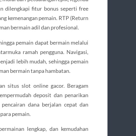
n dilengkapi fitur bonus seperti free
luang kemenangan pemain. RTP (Return
man bermain adil dan profesional.
ehingga pemain dapat bermain melalui
tarmuka ramah pengguna. Navigasi,
njadi lebih mudah, sehingga pemain
man bermain tanpa hambatan.
an situs slot online gacor. Beragam
mempermudah deposit dan penarikan
 pencairan dana berjalan cepat dan
para pemain.
 permainan lengkap, dan kemudahan