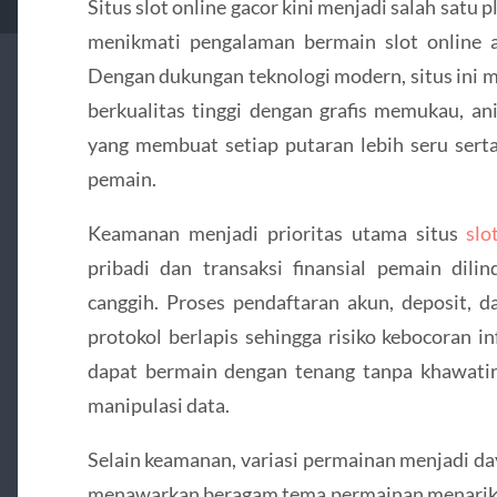
Situs slot online gacor kini menjadi salah satu 
menikmati pengalaman bermain slot online
Dengan dukungan teknologi modern, situs ini 
berkualitas tinggi dengan grafis memukau, an
yang membuat setiap putaran lebih seru ser
pemain.
Keamanan menjadi prioritas utama situs
slo
pribadi dan transaksi finansial pemain dili
canggih. Proses pendaftaran akun, deposit, d
protokol berlapis sehingga risiko kebocoran 
dapat bermain dengan tenang tanpa khawatir
manipulasi data.
Selain keamanan, variasi permainan menjadi day
menawarkan beragam tema permainan menarik, m