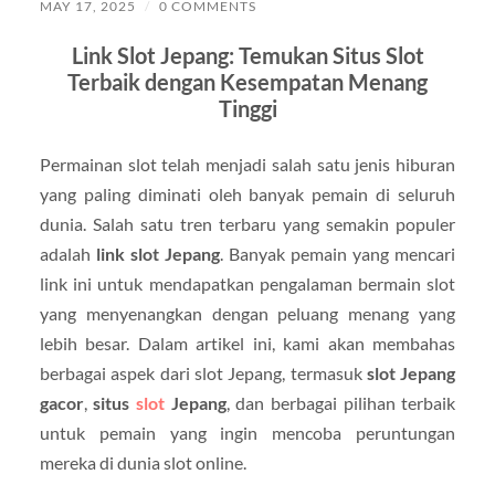
MAY 17, 2025
/
0 COMMENTS
Link
Slot
Jepang:
Temukan
Situs
Slot
Terbaik
dengan
Kesempatan
Menang
Tinggi
Permainan
slot
telah
menjadi
salah
satu
jenis
hiburan
yang
paling
diminati
oleh
banyak
pemain
di
seluruh
dunia.
Salah
satu
tren
terbaru
yang
semakin
populer
adalah
link
slot
Jepang
.
Banyak
pemain
yang
mencari
link
ini
untuk
mendapatkan
pengalaman
bermain
slot
yang
menyenangkan
dengan
peluang
menang
yang
lebih
besar.
Dalam
artikel
ini,
kami
akan
membahas
berbagai
aspek
dari
slot
Jepang,
termasuk
slot
Jepang
gacor
,
situs
slot
Jepang
,
dan
berbagai
pilihan
terbaik
untuk
pemain
yang
ingin
mencoba
peruntungan
mereka
di
dunia
slot
online.