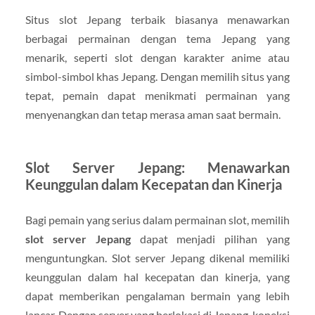
Situs
slot
Jepang
terbaik
biasanya
menawarkan
berbagai
permainan
dengan
tema
Jepang
yang
menarik,
seperti
slot
dengan
karakter
anime
atau
simbol-
simbol
khas
Jepang.
Dengan
memilih
situs
yang
tepat,
pemain
dapat
menikmati
permainan
yang
menyenangkan
dan
tetap
merasa
aman
saat
bermain.
Slot
Server
Jepang:
Menawarkan
Keunggulan
dalam
Kecepatan
dan
Kinerja
Bagi
pemain
yang
serius
dalam
permainan
slot,
memilih
slot
server
Jepang
dapat
menjadi
pilihan
yang
menguntungkan.
Slot
server
Jepang
dikenal
memiliki
keunggulan
dalam
hal
kecepatan
dan
kinerja,
yang
dapat
memberikan
pengalaman
bermain
yang
lebih
lancar.
Dengan
server
yang
berlokasi
di
Jepang,
koneksi