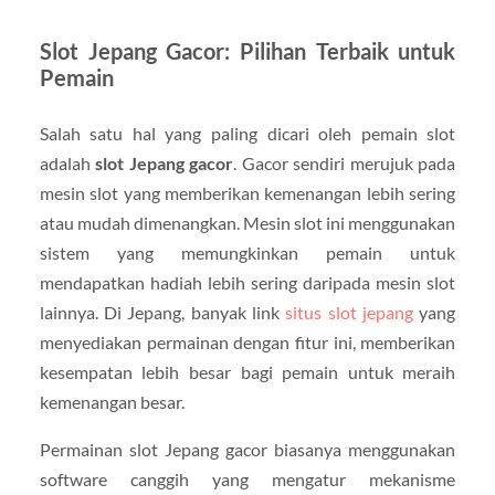
Slot
Jepang
Gacor:
Pilihan
Terbaik
untuk
Pemain
Salah
satu
hal
yang
paling
dicari
oleh
pemain
slot
adalah
slot
Jepang
gacor
.
Gacor
sendiri
merujuk
pada
mesin
slot
yang
memberikan
kemenangan
lebih
sering
atau
mudah
dimenangkan.
Mesin
slot
ini
menggunakan
sistem
yang
memungkinkan
pemain
untuk
mendapatkan
hadiah
lebih
sering
daripada
mesin
slot
lainnya.
Di
Jepang,
banyak
link
situs slot jepang
yang
menyediakan
permainan
dengan
fitur
ini,
memberikan
kesempatan
lebih
besar
bagi
pemain
untuk
meraih
kemenangan
besar.
Permainan
slot
Jepang
gacor
biasanya
menggunakan
software
canggih
yang
mengatur
mekanisme