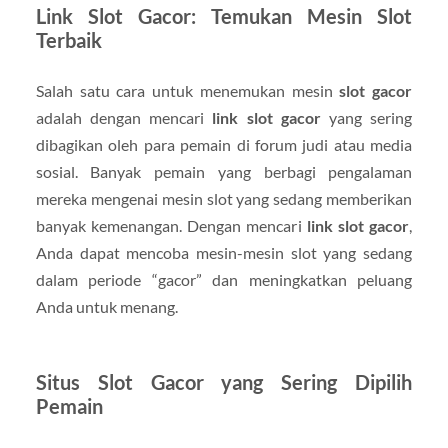
Link Slot Gacor: Temukan Mesin Slot
Terbaik
Salah satu cara untuk menemukan mesin
slot gacor
adalah dengan mencari
link slot gacor
yang sering
dibagikan oleh para pemain di forum judi atau media
sosial. Banyak pemain yang berbagi pengalaman
mereka mengenai mesin slot yang sedang memberikan
banyak kemenangan. Dengan mencari
link slot gacor
,
Anda dapat mencoba mesin-mesin slot yang sedang
dalam periode “gacor” dan meningkatkan peluang
Anda untuk menang.
Situs Slot Gacor yang Sering Dipilih
Pemain