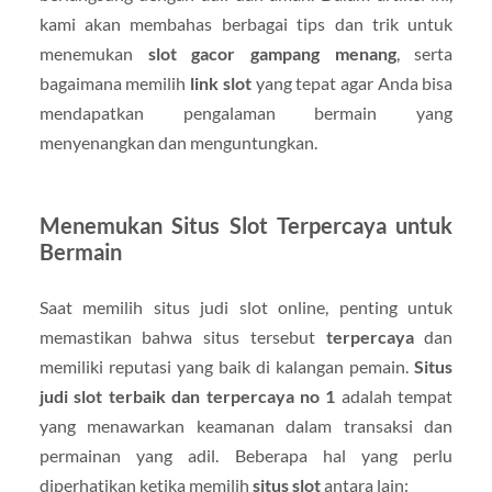
kami akan membahas berbagai tips dan trik untuk
menemukan
slot gacor gampang menang
, serta
bagaimana memilih
link slot
yang tepat agar Anda bisa
mendapatkan pengalaman bermain yang
menyenangkan dan menguntungkan.
Menemukan Situs Slot Terpercaya untuk
Bermain
Saat memilih situs judi slot online, penting untuk
memastikan bahwa situs tersebut
terpercaya
dan
memiliki reputasi yang baik di kalangan pemain.
Situs
judi slot terbaik dan terpercaya no 1
adalah tempat
yang menawarkan keamanan dalam transaksi dan
permainan yang adil. Beberapa hal yang perlu
diperhatikan ketika memilih
situs slot
antara lain: