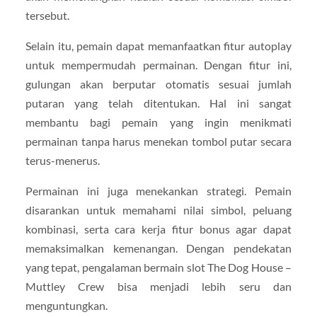
tersebut.
Selain itu, pemain dapat memanfaatkan fitur autoplay
untuk mempermudah permainan. Dengan fitur ini,
gulungan akan berputar otomatis sesuai jumlah
putaran yang telah ditentukan. Hal ini sangat
membantu bagi pemain yang ingin menikmati
permainan tanpa harus menekan tombol putar secara
terus-menerus.
Permainan ini juga menekankan strategi. Pemain
disarankan untuk memahami nilai simbol, peluang
kombinasi, serta cara kerja fitur bonus agar dapat
memaksimalkan kemenangan. Dengan pendekatan
yang tepat, pengalaman bermain slot The Dog House –
Muttley Crew bisa menjadi lebih seru dan
menguntungkan.