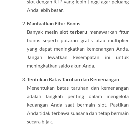
slot dengan RTP yang lebih tinggi agar peluang
Anda lebih besar.
Manfaatkan Fitur Bonus
Banyak mesin
slot terbaru
menawarkan fitur
bonus seperti putaran gratis atau multiplier
yang dapat meningkatkan kemenangan Anda.
Jangan lewatkan kesempatan ini untuk
meningkatkan saldo akun Anda.
Tentukan Batas Taruhan dan Kemenangan
Menentukan batas taruhan dan kemenangan
adalah langkah penting dalam mengelola
keuangan Anda saat bermain slot. Pastikan
Anda tidak terbawa suasana dan tetap bermain
secara bijak.