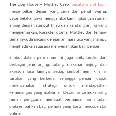
The Dog House – Muttley Crew
pusatwin slot login
menampilkan desain yang ceria dan penuh warna.
Latar belakangnya menggambarkan lingkungan rumah
anjing dengan rumput hijau dan kandang anjing yang
menggemaskan. Karakter utama, Muttley dan teman-
temannya, dirancang dengan animasi lucu yang mampu
menghadirkan suasana menyenangkan bagi pemain.
Simbol dalam permainan ini juga unik, terdiri dari
berbagai jenis anjing, tulang, makanan anjing, dan
aksesori lucu lainnya. Setiap simbol memiliki nilai
taruhan yang berbeda, sehingga pemain dapat
merencanakan strategi untuk mendapatkan
kemenangan yang maksimal. Desain antarmuka yang
ramah pengguna membuat permainan ini mudah
diakses, bahkan bagi pemula yang baru mencoba slot
online.