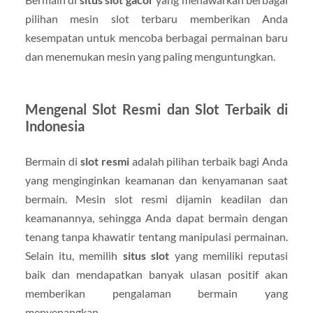
pilihan mesin slot terbaru memberikan Anda
kesempatan untuk mencoba berbagai permainan baru
dan menemukan mesin yang paling menguntungkan.
Mengenal Slot Resmi dan Slot Terbaik di
Indonesia
Bermain di
slot resmi
adalah pilihan terbaik bagi Anda
yang menginginkan keamanan dan kenyamanan saat
bermain. Mesin slot resmi dijamin keadilan dan
keamanannya, sehingga Anda dapat bermain dengan
tenang tanpa khawatir tentang manipulasi permainan.
Selain itu, memilih
situs slot
yang memiliki reputasi
baik dan mendapatkan banyak ulasan positif akan
memberikan pengalaman bermain yang
menyenangkan.