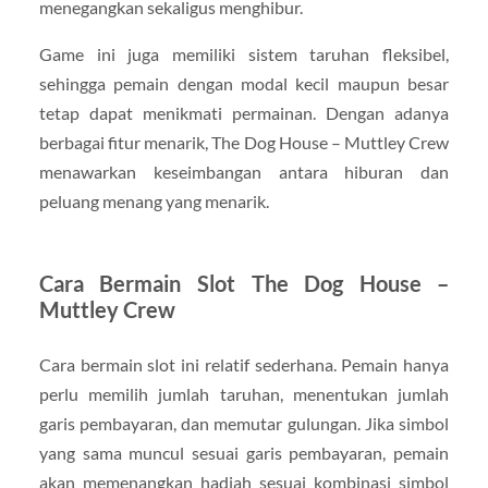
menegangkan sekaligus menghibur.
Game ini juga memiliki sistem taruhan fleksibel,
sehingga pemain dengan modal kecil maupun besar
tetap dapat menikmati permainan. Dengan adanya
berbagai fitur menarik, The Dog House – Muttley Crew
menawarkan keseimbangan antara hiburan dan
peluang menang yang menarik.
Cara Bermain Slot The Dog House –
Muttley Crew
Cara bermain slot ini relatif sederhana. Pemain hanya
perlu memilih jumlah taruhan, menentukan jumlah
garis pembayaran, dan memutar gulungan. Jika simbol
yang sama muncul sesuai garis pembayaran, pemain
akan memenangkan hadiah sesuai kombinasi simbol