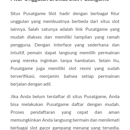
Situs Pusatgame Slot hadir dengan berbagai fitur
unggulan yang membuatnya berbeda dari situs slot
lainnya. Salah satunya adalah link Pusatgame yang
mudah diakses dan memiliki tampilan yang ramah
pengguna. Dengan interface yang sederhana dan
intuitif, pemain dapat langsung memilih permainan
yang mereka inginkan tanpa hambatan. Selain itu,
Pusatgame juga memiliki slot resmi yang sudah
terverifikasi, menjamin bahwa setiap permainan
berjalan dengan adil.
Jika Anda belum terdaftar di situs Pusatgame, Anda
bisa melakukan Pusatgame daftar dengan mudah.
Proses pendaftaran yang cepat dan aman
memungkinkan Anda langsung bermain dan menikmati
berbagai slot gacor gampang menang yang tersedia.