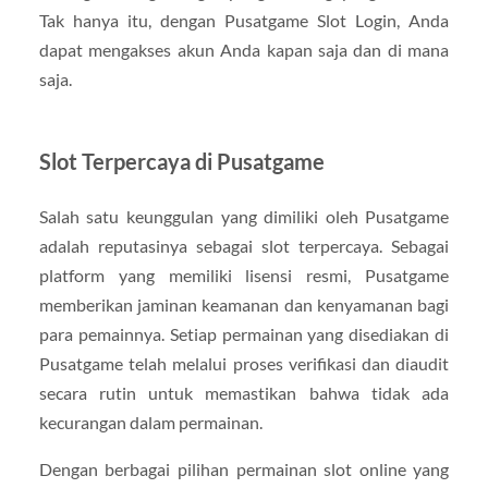
Tak hanya itu, dengan Pusatgame Slot Login, Anda
dapat mengakses akun Anda kapan saja dan di mana
saja.
Slot Terpercaya di Pusatgame
Salah satu keunggulan yang dimiliki oleh Pusatgame
adalah reputasinya sebagai slot terpercaya. Sebagai
platform yang memiliki lisensi resmi, Pusatgame
memberikan jaminan keamanan dan kenyamanan bagi
para pemainnya. Setiap permainan yang disediakan di
Pusatgame telah melalui proses verifikasi dan diaudit
secara rutin untuk memastikan bahwa tidak ada
kecurangan dalam permainan.
Dengan berbagai pilihan permainan slot online yang