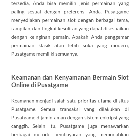
tersedia, Anda bisa memilih jenis permainan yang
paling sesuai dengan preferensi Anda. Pusatgame
menyediakan permainan slot dengan berbagai tema,
tampilan, dan tingkat kesulitan yang dapat disesuaikan
dengan keinginan pemain. Apakah Anda penggemar
permainan klasik atau lebih suka yang modern,
Pusatgame memiliki semuanya.
Keamanan dan Kenyamanan Bermain Slot
Online di Pusatgame
Keamanan menjadi salah satu prioritas utama di situs
Pusatgame. Semua transaksi yang dilakukan di
Pusatgame dijamin aman dengan sistem enkripsi yang
canggih. Selain itu, Pusatgame juga menawarkan
berbagai metode pembayaran yang memudahkan