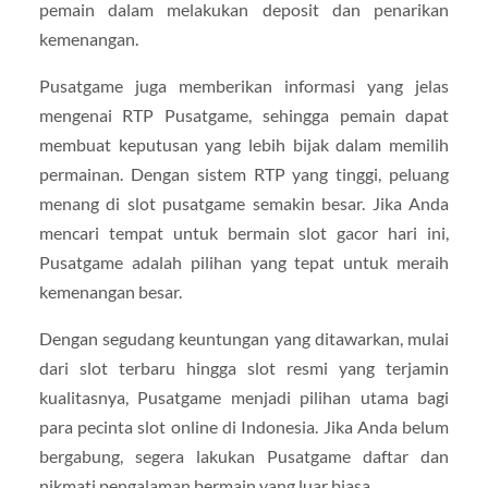
pemain dalam melakukan deposit dan penarikan
kemenangan.
Pusatgame juga memberikan informasi yang jelas
mengenai RTP Pusatgame, sehingga pemain dapat
membuat keputusan yang lebih bijak dalam memilih
permainan. Dengan sistem RTP yang tinggi, peluang
menang di slot pusatgame semakin besar. Jika Anda
mencari tempat untuk bermain slot gacor hari ini,
Pusatgame adalah pilihan yang tepat untuk meraih
kemenangan besar.
Dengan segudang keuntungan yang ditawarkan, mulai
dari slot terbaru hingga slot resmi yang terjamin
kualitasnya, Pusatgame menjadi pilihan utama bagi
para pecinta slot online di Indonesia. Jika Anda belum
bergabung, segera lakukan Pusatgame daftar dan
nikmati pengalaman bermain yang luar biasa.