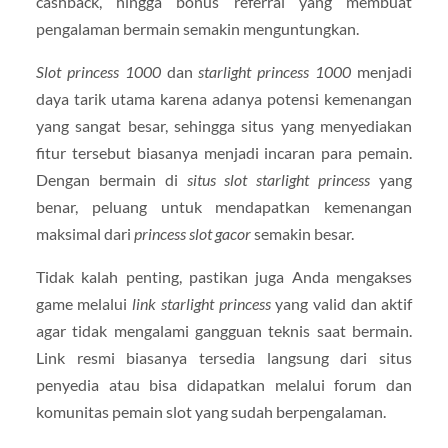
cashback, hingga bonus referral yang membuat
pengalaman bermain semakin menguntungkan.
Slot princess 1000
dan
starlight princess 1000
menjadi
daya tarik utama karena adanya potensi kemenangan
yang sangat besar, sehingga situs yang menyediakan
fitur tersebut biasanya menjadi incaran para pemain.
Dengan bermain di
situs slot starlight princess
yang
benar, peluang untuk mendapatkan kemenangan
maksimal dari
princess slot gacor
semakin besar.
Tidak kalah penting, pastikan juga Anda mengakses
game melalui
link starlight princess
yang valid dan aktif
agar tidak mengalami gangguan teknis saat bermain.
Link resmi biasanya tersedia langsung dari situs
penyedia atau bisa didapatkan melalui forum dan
komunitas pemain slot yang sudah berpengalaman.