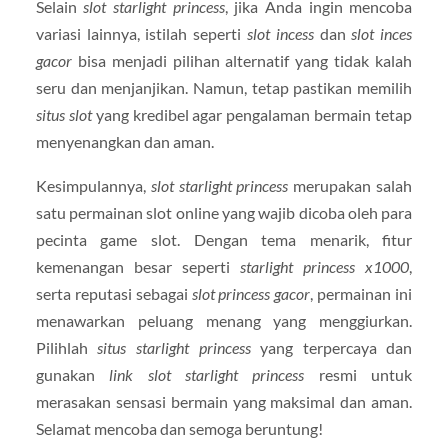
Selain
slot starlight princess
, jika Anda ingin mencoba
variasi lainnya, istilah seperti
slot incess
dan
slot inces
gacor
bisa menjadi pilihan alternatif yang tidak kalah
seru dan menjanjikan. Namun, tetap pastikan memilih
situs slot
yang kredibel agar pengalaman bermain tetap
menyenangkan dan aman.
Kesimpulannya,
slot starlight princess
merupakan salah
satu permainan slot online yang wajib dicoba oleh para
pecinta game slot. Dengan tema menarik, fitur
kemenangan besar seperti
starlight princess x1000
,
serta reputasi sebagai
slot princess gacor
, permainan ini
menawarkan peluang menang yang menggiurkan.
Pilihlah
situs starlight princess
yang terpercaya dan
gunakan
link slot starlight princess
resmi untuk
merasakan sensasi bermain yang maksimal dan aman.
Selamat mencoba dan semoga beruntung!