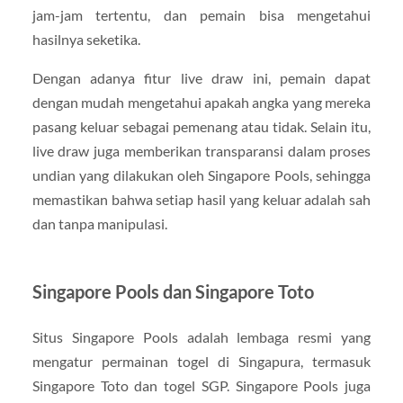
jam-jam tertentu, dan pemain bisa mengetahui
hasilnya seketika.
Dengan adanya fitur live draw ini, pemain dapat
dengan mudah mengetahui apakah angka yang mereka
pasang keluar sebagai pemenang atau tidak. Selain itu,
live draw juga memberikan transparansi dalam proses
undian yang dilakukan oleh Singapore Pools, sehingga
memastikan bahwa setiap hasil yang keluar adalah sah
dan tanpa manipulasi.
Singapore Pools dan Singapore Toto
Situs Singapore Pools adalah lembaga resmi yang
mengatur permainan togel di Singapura, termasuk
Singapore Toto dan togel SGP. Singapore Pools juga