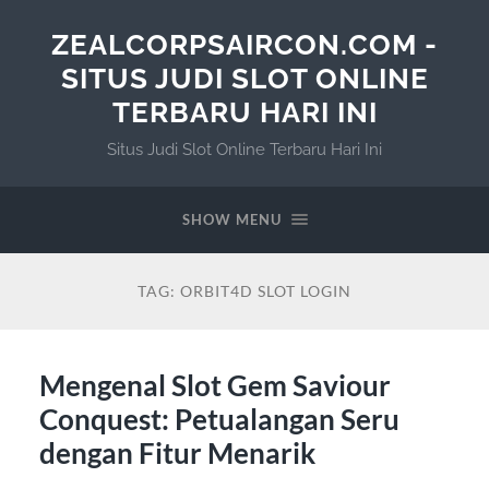
ZEALCORPSAIRCON.COM -
SITUS JUDI SLOT ONLINE
TERBARU HARI INI
Situs Judi Slot Online Terbaru Hari Ini
SHOW MENU
TAG:
ORBIT4D SLOT LOGIN
Mengenal Slot Gem Saviour
Conquest: Petualangan Seru
dengan Fitur Menarik