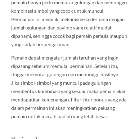
pemain hanya perlu memutar gulungan dan menunggu
kombinasi simbol yang cocok untuk muncul.
Permainan ini memiliki mekanisme sederhana dengan
jumlah gulungan dan payline yang relatif mudah
dipahami, sehingga cocok bagi pemain pemula maupun
yang sudah berpengalaman.
Pemain dapat mengatur jumlah taruhan yang ingin
dipasang sebelum memulai permainan. Setelah itu,
tinggal memutar gulungan dan menunggu hasilnya.
Jika simbol-simbol yang muncul pada gulungan
membentuk kombinasi yang sesuai, maka pemain akan
mendapatkan kemenangan. Fitur-fitur bonus yang ada
dalam permainan ini akan meningkatkan peluang
pemain untuk meraih hadiah yang lebih besar.