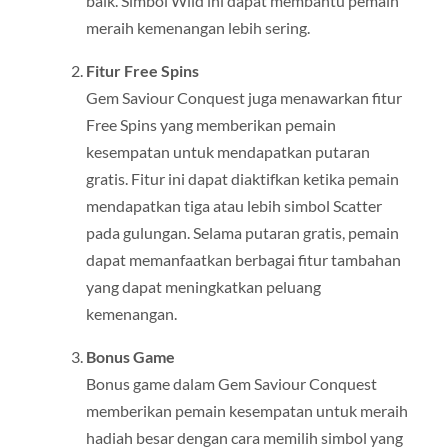
baik. Simbol Wild ini dapat membantu pemain
meraih kemenangan lebih sering.
Fitur Free Spins
Gem Saviour Conquest juga menawarkan fitur
Free Spins yang memberikan pemain
kesempatan untuk mendapatkan putaran
gratis. Fitur ini dapat diaktifkan ketika pemain
mendapatkan tiga atau lebih simbol Scatter
pada gulungan. Selama putaran gratis, pemain
dapat memanfaatkan berbagai fitur tambahan
yang dapat meningkatkan peluang
kemenangan.
Bonus Game
Bonus game dalam Gem Saviour Conquest
memberikan pemain kesempatan untuk meraih
hadiah besar dengan cara memilih simbol yang