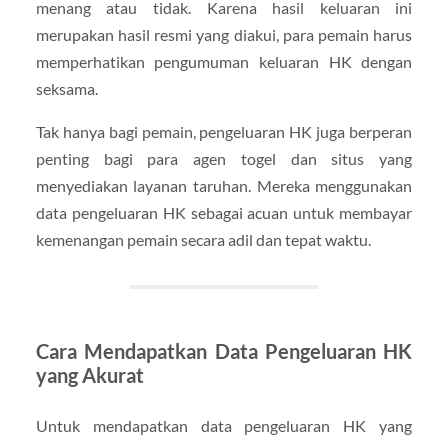
menang atau tidak. Karena hasil keluaran ini
merupakan hasil resmi yang diakui, para pemain harus
memperhatikan pengumuman keluaran HK dengan
seksama.
Tak hanya bagi pemain, pengeluaran HK juga berperan
penting bagi para agen togel dan situs yang
menyediakan layanan taruhan. Mereka menggunakan
data pengeluaran HK sebagai acuan untuk membayar
kemenangan pemain secara adil dan tepat waktu.
Cara Mendapatkan Data Pengeluaran HK
yang Akurat
Untuk mendapatkan data pengeluaran HK yang