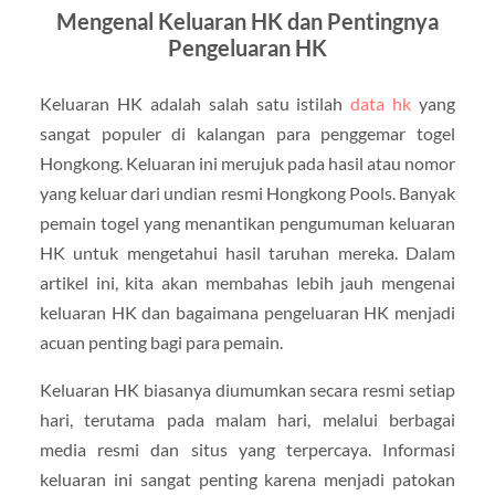
Mengenal Keluaran HK dan Pentingnya
Pengeluaran HK
Keluaran HK adalah salah satu istilah
data hk
yang
sangat populer di kalangan para penggemar togel
Hongkong. Keluaran ini merujuk pada hasil atau nomor
yang keluar dari undian resmi Hongkong Pools. Banyak
pemain togel yang menantikan pengumuman keluaran
HK untuk mengetahui hasil taruhan mereka. Dalam
artikel ini, kita akan membahas lebih jauh mengenai
keluaran HK dan bagaimana pengeluaran HK menjadi
acuan penting bagi para pemain.
Keluaran HK biasanya diumumkan secara resmi setiap
hari, terutama pada malam hari, melalui berbagai
media resmi dan situs yang terpercaya. Informasi
keluaran ini sangat penting karena menjadi patokan