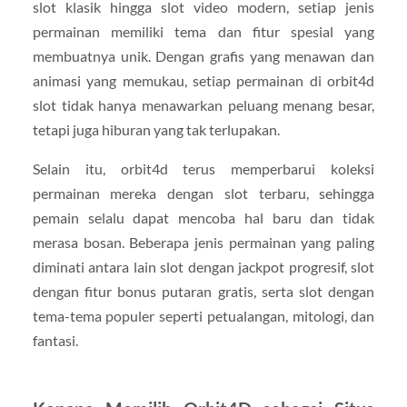
slot klasik hingga slot video modern, setiap jenis
permainan memiliki tema dan fitur spesial yang
membuatnya unik. Dengan grafis yang menawan dan
animasi yang memukau, setiap permainan di orbit4d
slot tidak hanya menawarkan peluang menang besar,
tetapi juga hiburan yang tak terlupakan.
Selain itu, orbit4d terus memperbarui koleksi
permainan mereka dengan slot terbaru, sehingga
pemain selalu dapat mencoba hal baru dan tidak
merasa bosan. Beberapa jenis permainan yang paling
diminati antara lain slot dengan jackpot progresif, slot
dengan fitur bonus putaran gratis, serta slot dengan
tema-tema populer seperti petualangan, mitologi, dan
fantasi.