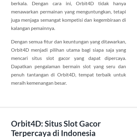
berkala. Dengan cara ini, Orbit4D tidak hanya
menawarkan permainan yang menguntungkan, tetapi
juga menjaga semangat kompetisi dan kegembiraan di
kalangan pemainnya.
Dengan semua fitur dan keuntungan yang ditawarkan,
Orbit4D menjadi pilihan utama bagi siapa saja yang
mencari situs slot gacor yang dapat dipercaya.
Dapatkan pengalaman bermain slot yang seru dan
penuh tantangan di Orbit4D, tempat terbaik untuk
meraih kemenangan besar.
Orbit4D: Situs Slot Gacor
Terpercaya di Indonesia