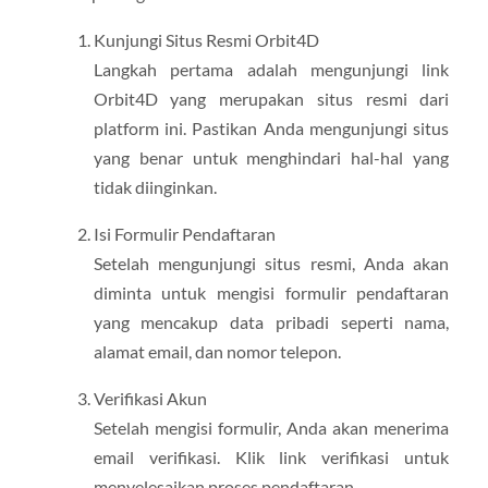
Kunjungi Situs Resmi Orbit4D
Langkah pertama adalah mengunjungi link
Orbit4D yang merupakan situs resmi dari
platform ini. Pastikan Anda mengunjungi situs
yang benar untuk menghindari hal-hal yang
tidak diinginkan.
Isi Formulir Pendaftaran
Setelah mengunjungi situs resmi, Anda akan
diminta untuk mengisi formulir pendaftaran
yang mencakup data pribadi seperti nama,
alamat email, dan nomor telepon.
Verifikasi Akun
Setelah mengisi formulir, Anda akan menerima
email verifikasi. Klik link verifikasi untuk
menyelesaikan proses pendaftaran.