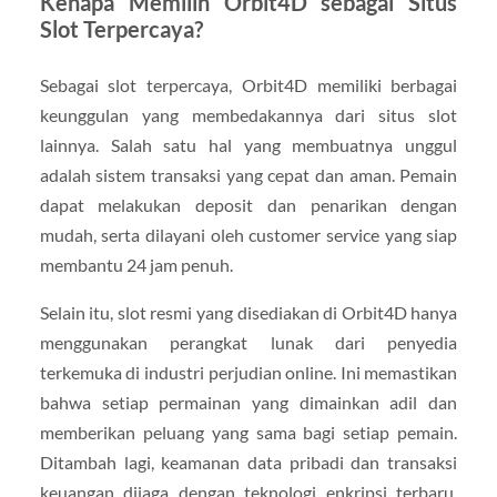
Kenapa Memilih Orbit4D sebagai Situs
Slot Terpercaya?
Sebagai slot terpercaya, Orbit4D memiliki berbagai
keunggulan yang membedakannya dari situs slot
lainnya. Salah satu hal yang membuatnya unggul
adalah sistem transaksi yang cepat dan aman. Pemain
dapat melakukan deposit dan penarikan dengan
mudah, serta dilayani oleh customer service yang siap
membantu 24 jam penuh.
Selain itu, slot resmi yang disediakan di Orbit4D hanya
menggunakan perangkat lunak dari penyedia
terkemuka di industri perjudian online. Ini memastikan
bahwa setiap permainan yang dimainkan adil dan
memberikan peluang yang sama bagi setiap pemain.
Ditambah lagi, keamanan data pribadi dan transaksi
keuangan dijaga dengan teknologi enkripsi terbaru,