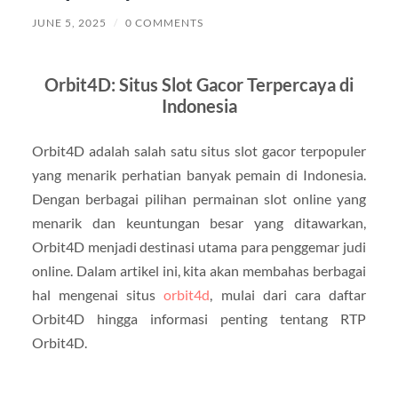
JUNE 5, 2025
/
0 COMMENTS
Orbit4D: Situs Slot Gacor Terpercaya di
Indonesia
Orbit4D adalah salah satu situs slot gacor terpopuler
yang menarik perhatian banyak pemain di Indonesia.
Dengan berbagai pilihan permainan slot online yang
menarik dan keuntungan besar yang ditawarkan,
Orbit4D menjadi destinasi utama para penggemar judi
online. Dalam artikel ini, kita akan membahas berbagai
hal mengenai situs
orbit4d
, mulai dari cara daftar
Orbit4D hingga informasi penting tentang RTP
Orbit4D.