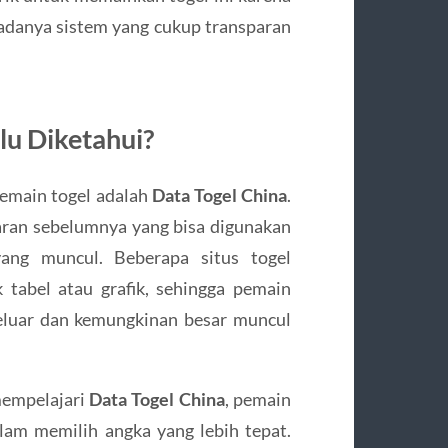
adanya sistem yang cukup transparan
lu Diketahui?
pemain togel adalah
Data Togel China
.
aran sebelumnya yang bisa digunakan
ang muncul. Beberapa situs togel
tabel atau grafik, sehingga pemain
eluar dan kemungkinan besar muncul
mempelajari
Data Togel China
, pemain
lam memilih angka yang lebih tepat.