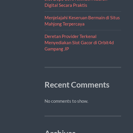
Digital Secara Praktis
Menjelajahi Keseruan Bermain di Situs
Mahjong Terpercaya
Deretan Provider Terkenal
Menyediakan Slot Gacor di Orbit4d
Gampang JP
Recent Comments
No comments to show.