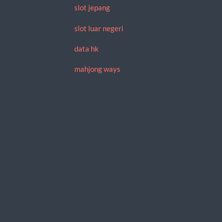
slot jepang
slot luar negeri
data hk
mahjong ways