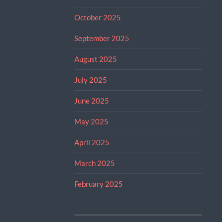
October 2025
September 2025
August 2025
July 2025
June 2025
May 2025
April 2025
March 2025
February 2025