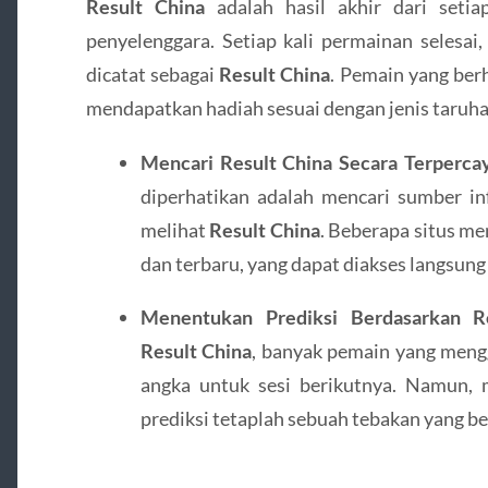
Result China
adalah hasil akhir dari setia
penyelenggara. Setiap kali permainan selesai
dicatat sebagai
Result China
. Pemain yang ber
mendapatkan hadiah sesuai dengan jenis taruha
Mencari Result China Secara Terperca
diperhatikan adalah mencari sumber in
melihat
Result China
. Beberapa situs me
dan terbaru, yang dapat diakses langsung
Menentukan Prediksi Berdasarkan R
Result China
, banyak pemain yang men
angka untuk sesi berikutnya. Namun, m
prediksi tetaplah sebuah tebakan yang be