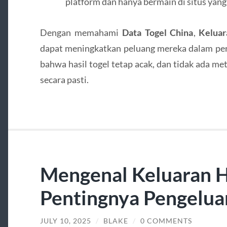
platform dan hanya bermain di situs yang
Dengan memahami
Data Togel China
,
Keluar
dapat meningkatkan peluang mereka dalam perm
bahwa hasil togel tetap acak, dan tidak ada 
secara pasti.
Mengenal Keluaran 
Pentingnya Pengelua
JULY 10, 2025
/
BLAKE
/
0 COMMENTS