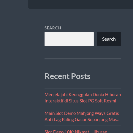
SEARCH
Search
Recent Posts
Menjelajahi Keunggulan Dunia Hiburan
Interaktif di Situs Slot PG Soft Resmi
Main Slot Demo Mahjong Ways Gratis
Anti Lag Paling Gacor Sepanjang Masa
Slot Depo 10K: Nikmati Hiburan