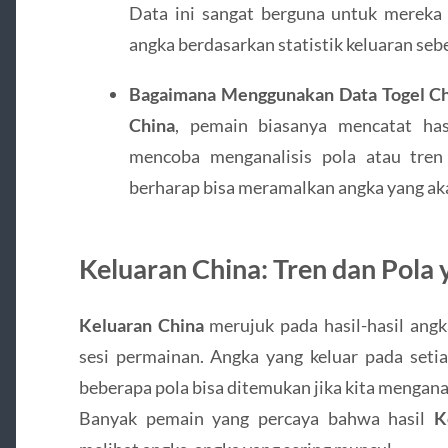
Data ini sangat berguna untuk mereka
angka berdasarkan statistik keluaran se
Bagaimana Menggunakan Data Togel C
China
, pemain biasanya mencatat has
mencoba menganalisis pola atau tren 
berharap bisa meramalkan angka yang aka
Keluaran China: Tren dan Pola 
Keluaran China
merujuk pada hasil-hasil angk
sesi permainan. Angka yang keluar pada seti
beberapa pola bisa ditemukan jika kita menganali
Banyak pemain yang percaya bahwa hasil
K