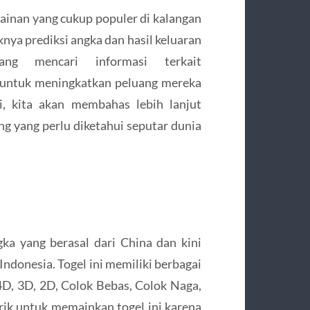
mainan yang cukup populer di kalangan
nya prediksi angka dan hasil keluaran
ng mencari informasi terkait
untuk meningkatkan peluang mereka
i, kita akan membahas lebih lanjut
g yang perlu diketahui seputar dunia
ka yang berasal dari China dan kini
Indonesia. Togel ini memiliki berbagai
4D, 3D, 2D, Colok Bebas, Colok Naga,
rik untuk memainkan togel ini karena