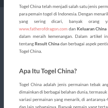
Togel China telah menjadi salah satu jenis per
para pemain togel di Indonesia. Dengan menarik
yang sering dicari, banyak orang ya
www.fatherofdragon.com
dan
Keluaran China
dalam meraih kemenangan. Dalam artikel in
tentang
Result China
dan berbagai aspek pentin
Togel China.
Apa Itu Togel China?
Togel China adalah jenis permainan tebak ang
dimainkan di berbagai belahan dunia, termasuk 
variasi permainan yang menarik, di antaranya 
dan lain sebagainya. Banyak pemain yang terta