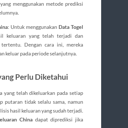
 yang menggunakan metode prediksi
belumnya.
hina
: Untuk menggunakan
Data Togel
il keluaran yang telah terjadi dan
tertentu. Dengan cara ini, mereka
n keluar pada periode selanjutnya.
yang Perlu Diketahui
a yang telah dikeluarkan pada setiap
ap putaran tidak selalu sama, namun
sis hasil keluaran yang sudah terjadi.
eluaran China
dapat diprediksi jika