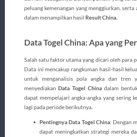
peluang kemenangan yang menggiurkan, serta 
dalam menampilkan hasil
Result China
.
Data Togel China: Apa yang Per
Salah satu faktor utama yang dicari oleh para 
Data ini mencakup rangkuman hasil-hasil kelu
untuk menganalisis pola angka dan tren y
menyediakan
Data Togel China
dalam bentuk 
dapat mempelajari angka-angka yang sering k
lagi pada periode berikutnya.
Pentingnya Data Togel China
: Dengan 
dapat meningkatkan strategi mereka da