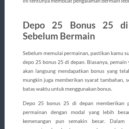
ini tentunya membuat pengalaman bermain lebi
Depo 25 Bonus 25 di 
Sebelum Bermain
Sebelum memulai permainan, pastikan kamu su
depo 25 bonus 25 di depan. Biasanya, pemain 
akan langsung mendapatkan bonus yang telah
mungkin juga memberikan syarat tambahan, s
batas waktu untuk menggunakan bonus.
Depo 25 bonus 25 di depan memberikan p
permainan dengan modal yang lebih besar
kemenangan pun semakin besar. Dalam 