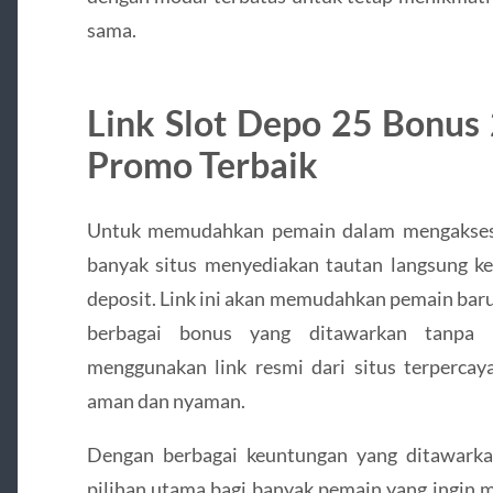
sama.
Link Slot Depo 25 Bonus
Promo Terbaik
Untuk memudahkan pemain dalam mengakses 
banyak situs menyediakan tautan langsung k
deposit. Link ini akan memudahkan pemain ba
berbagai bonus yang ditawarkan tanpa h
menggunakan link resmi dari situs terperca
aman dan nyaman.
Dengan berbagai keuntungan yang ditawarka
pilihan utama bagi banyak pemain yang ingin m