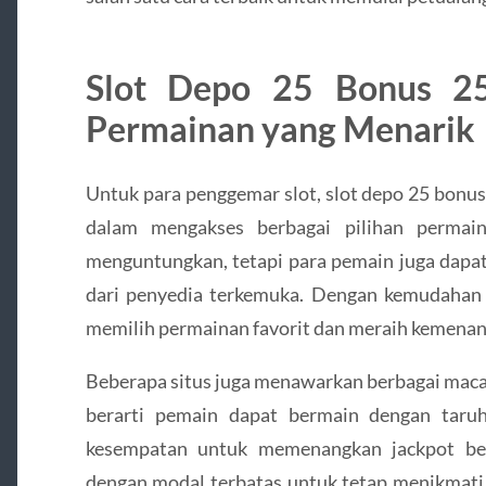
Slot Depo 25 Bonus 25
Permainan yang Menarik
Untuk para penggemar slot, slot depo 25 bon
dalam mengakses berbagai pilihan permai
menguntungkan, tetapi para pemain juga dapat
dari penyedia terkemuka. Dengan kemudahan 
memilih permainan favorit dan meraih kemenan
Beberapa situs juga menawarkan berbagai macam
berarti pemain dapat bermain dengan taru
kesempatan untuk memenangkan jackpot be
dengan modal terbatas untuk tetap menikmati