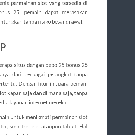
jenis permainan slot yang tersedia di
onus 25, pemain dapat merasakan
tungkan tanpa risiko besar di awal.
IP
berapa situs dengan depo 25 bonus 25
nya dari berbagai perangkat tanpa
rtentu. Dengan fitur ini, para pemain
lot kapan saja dan di mana saja, tanpa
edia layanan internet mereka.
ain untuk menikmati permainan slot
uter, smartphone, ataupun tablet. Hal