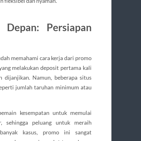
h fleksibel dan nyaman.
Depan: Persiapan
dah memahami cara kerja dari promo
yang melakukan deposit pertama kali
 dijanjikan. Namun, beberapa situs
eperti jumlah taruhan minimum atau
emain kesempatan untuk memulai
, sehingga peluang untuk meraih
banyak kasus, promo ini sangat