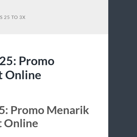
S 25 TO 3X
 25: Promo
t Online
25: Promo Menarik
t Online