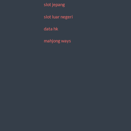
slot jepang
slot luar negeri
data hk
mahjong ways