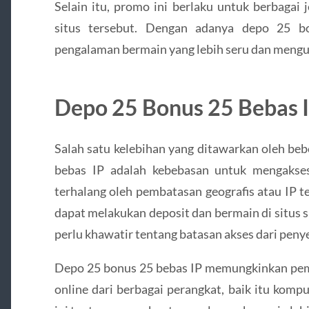
Selain itu, promo ini berlaku untuk berbagai 
situs tersebut. Dengan adanya depo 25 b
pengalaman bermain yang lebih seru dan mengun
Depo 25 Bonus 25 Bebas 
Salah satu kelebihan yang ditawarkan oleh be
bebas IP adalah kebebasan untuk mengakses
terhalang oleh pembatasan geografis atau IP te
dapat melakukan deposit dan bermain di situs s
perlu khawatir tentang batasan akses dari peny
Depo 25 bonus 25 bebas IP memungkinkan pem
online dari berbagai perangkat, baik itu komp