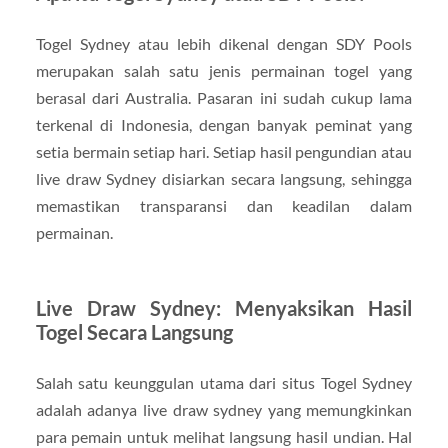
Togel Sydney atau lebih dikenal dengan SDY Pools
merupakan salah satu jenis permainan togel yang
berasal dari Australia. Pasaran ini sudah cukup lama
terkenal di Indonesia, dengan banyak peminat yang
setia bermain setiap hari. Setiap hasil pengundian atau
live draw Sydney disiarkan secara langsung, sehingga
memastikan transparansi dan keadilan dalam
permainan.
Live Draw Sydney: Menyaksikan Hasil
Togel Secara Langsung
Salah satu keunggulan utama dari situs Togel Sydney
adalah adanya live draw sydney yang memungkinkan
para pemain untuk melihat langsung hasil undian. Hal