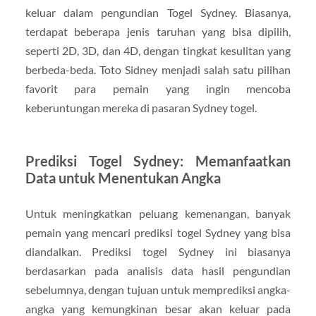
keluar dalam pengundian Togel Sydney. Biasanya,
terdapat beberapa jenis taruhan yang bisa dipilih,
seperti 2D, 3D, dan 4D, dengan tingkat kesulitan yang
berbeda-beda. Toto Sidney menjadi salah satu pilihan
favorit para pemain yang ingin mencoba
keberuntungan mereka di pasaran Sydney togel.
Prediksi Togel Sydney: Memanfaatkan
Data untuk Menentukan Angka
Untuk meningkatkan peluang kemenangan, banyak
pemain yang mencari prediksi togel Sydney yang bisa
diandalkan. Prediksi togel Sydney ini biasanya
berdasarkan pada analisis data hasil pengundian
sebelumnya, dengan tujuan untuk memprediksi angka-
angka yang kemungkinan besar akan keluar pada