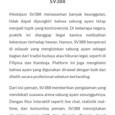
SV388
Meskipun SV388 menawarkan banyak keunggulan,
tidak dapat dipungkiri bahwa sabung ayam tetap
menjadi topik yang kontroversial. Di beberapa negara,
praktik ini dianggap ilegal karena melibatkan
kekerasan terhadap hewan. Namun, SV388 beroperasi
di wilayah yang mengizinkan sabung ayam sebagai
bagian dari tradisi budaya atau hiburan legal, seperti di
Filipina dan Kamboja. Platform ini juga mengklaim
bahwa ayam yang digunakan dirawat dengan baik dan
dilatih secara profesional sebelum bertanding.
Dari sisi pemain, SV388 memberikan pengalaman yang
mendekati suasana arena sabung ayam sesungguhnya.
Dengan fitur interaktif seperti live chat, statistik real-
time, dan komunitas pemain, SV388 menciptakan