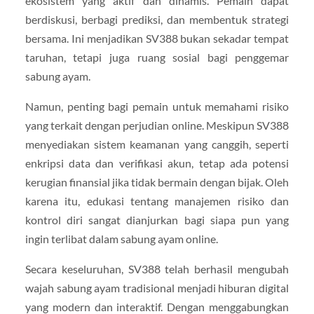
ekosistem yang aktif dan dinamis. Pemain dapat
berdiskusi, berbagi prediksi, dan membentuk strategi
bersama. Ini menjadikan SV388 bukan sekadar tempat
taruhan, tetapi juga ruang sosial bagi penggemar
sabung ayam.
Namun, penting bagi pemain untuk memahami risiko
yang terkait dengan perjudian online. Meskipun SV388
menyediakan sistem keamanan yang canggih, seperti
enkripsi data dan verifikasi akun, tetap ada potensi
kerugian finansial jika tidak bermain dengan bijak. Oleh
karena itu, edukasi tentang manajemen risiko dan
kontrol diri sangat dianjurkan bagi siapa pun yang
ingin terlibat dalam sabung ayam online.
Secara keseluruhan, SV388 telah berhasil mengubah
wajah sabung ayam tradisional menjadi hiburan digital
yang modern dan interaktif. Dengan menggabungkan