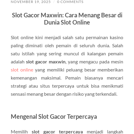
NOVEMBER 19, 2025
/
0 COMMENTS
Slot Gacor Maxwin: Cara Menang Besar di
Dunia Slot Online
Slot online kini menjadi salah satu permainan kasino
paling diminati oleh pemain di seluruh dunia. Salah
satu istilah yang sering muncul di kalangan pemain
adalah
slot gacor maxwin
, yang mengacu pada mesin
slot online
yang memiliki peluang besar memberikan
kemenangan maksimal. Pemain biasanya mencari
strategi atau situs terpercaya untuk bisa menikmati
sensasi menang besar dengan risiko yang terkendali.
Mengenal Slot Gacor Terpercaya
Memilih
slot gacor terpercaya
menjadi langkah