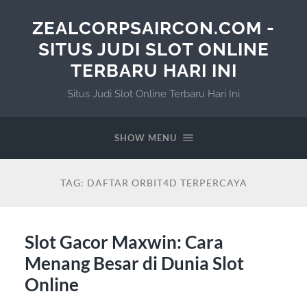
ZEALCORPSAIRCON.COM -
SITUS JUDI SLOT ONLINE
TERBARU HARI INI
Situs Judi Slot Online Terbaru Hari Ini
SHOW MENU
TAG:
DAFTAR ORBIT4D TERPERCAYA
Slot Gacor Maxwin: Cara
Menang Besar di Dunia Slot
Online