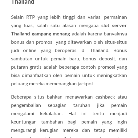
Thailand
Selain
RTP
yang
lebih
tinggi
dan
variasi
permainan
yang
luas,
salah
satu
alasan
mengapa
slot
server
Thailand
gampang
menang
adalah
karena
banyaknya
bonus
dan
promosi
yang
ditawarkan
oleh
situs-
situs
judi
online
yang
beroperasi
di
Thailand.
Bonus
sambutan
untuk
pemain
baru,
bonus
deposit,
dan
putaran
gratis
adalah
beberapa
contoh
promosi
yang
bisa
dimanfaatkan
oleh
pemain
untuk
meningkatkan
peluang
mereka
memenangkan
jackpot.
Beberapa
situs
bahkan
menawarkan
cashback
atau
pengembalian
sebagian
taruhan
jika
pemain
mengalami
kekalahan.
Hal
ini
tentu
menjadi
keuntungan
tambahan
bagi
pemain
yang
ingin
mengurangi
kerugian
mereka
dan
tetap
memiliki